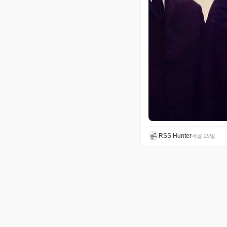
RSS Hunter
•
6월 29일