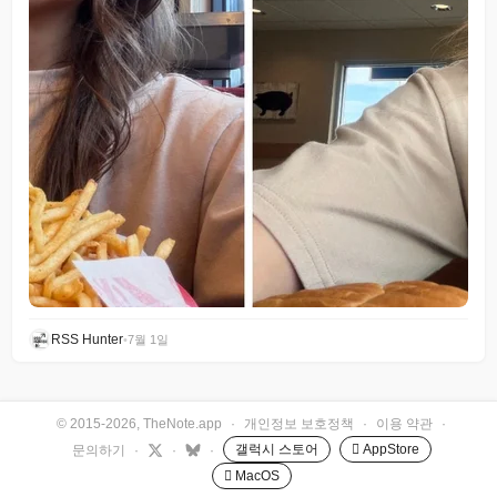
RSS Hunter
•
7월 1일
© 2015-2026, TheNote.app
·
개인정보 보호정책
·
이용 약관
·
갤럭시 스토어
 AppStore
문의하기
·
·
·
 MacOS