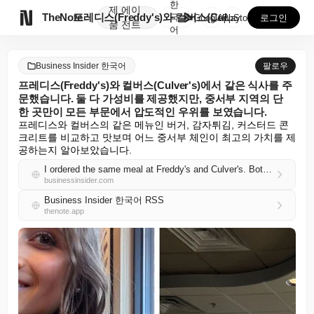
한
제
에이

TheNote
프레디스(Freddy's)와 컬버스(Culver's)에...
국
GooglePlay
AppStore
로그인
품
전트
어
Business Insider 한국어
팔로우
프레디스(Freddy's)와 컬버스(Culver's)에서 같은 식사를 주
문했습니다. 둘 다 가성비를 제공했지만, 중서부 지역의 단
한 곳만이 모든 부문에서 압도적인 우위를 보였습니다.
프레디스와 컬버스의 같은 메뉴인 버거, 감자튀김, 커스터드 콘
크리트를 비교하고 맛보며 어느 중서부 체인이 최고의 가치를 제
공하는지 알아보았습니다.
I ordered the same meal at Freddy's and Culver's. Both offered value, but only one Midwest favorite dominated every category.
businessinsider.com
Business Insider 한국어 RSS
thenote.app