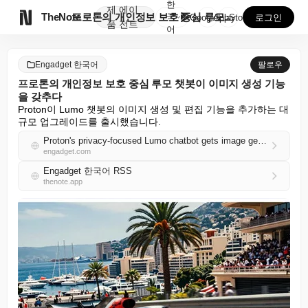
한
제
에이

TheNote
프로톤의 개인정보 보호 중심 루모 챗봇이 이미지 생성 ...
국
GooglePlay
AppStore
로그인
품
전트
어
Engadget 한국어
팔로우
프로톤의 개인정보 보호 중심 루모 챗봇이 이미지 생성 기능
을 갖추다
Proton이 Lumo 챗봇의 이미지 생성 및 편집 기능을 추가하는 대
규모 업그레이드를 출시했습니다.
Proton's privacy-focused Lumo chatbot gets image generation
engadget.com
Engadget 한국어 RSS
thenote.app