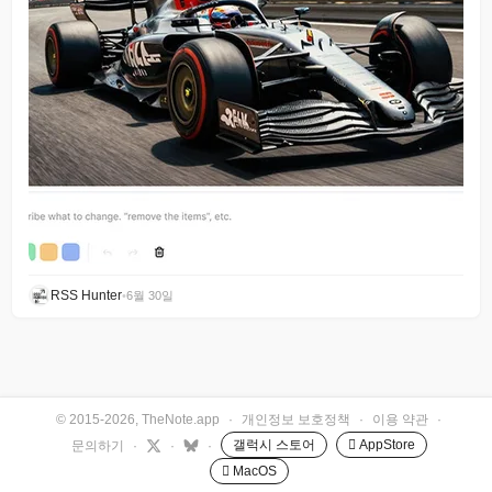
RSS Hunter
•
6월 30일
© 2015-2026, TheNote.app
·
개인정보 보호정책
·
이용 약관
·
갤럭시 스토어
 AppStore
문의하기
·
·
·
 MacOS