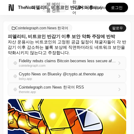
한
제
에이

TheNote
피델리티, 비트코인 반감기 이후 보안 약화 주장에 반박
국
GooglePlay
AppStore
로그인
품
전트
어
Cointelegraph.com News 한국어
팔로우
피델리티, 비트코인 반감기 이후 보안 약화 주장에 반박
자산 운용사는 비트코인의 고정된 공급 일정이 채굴자들이 각 반
감기 이후 감소하는 블록 보상에 직면하더라도 네트워크 보안을 
약화시키지 않는다고 주장합니다.
Fidelity rebuts claims Bitcoin becomes less secure after halvings
cointelegraph.com
Crypto News on Bluesky @crypto.at.thenote.app
bsky.app
Cointelegraph.com News 한국어 RSS
thenote.app