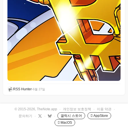
RSS Hunter
•
6월 27일
© 2015-2026, TheNote.app
·
개인정보 보호정책
·
이용 약관
·
갤럭시 스토어
 AppStore
문의하기
·
·
·
 MacOS