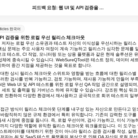
피드백 요청: 웹 UI 및 API 검증을 위한 로컬 우...
articles 한국어
 API 검증을 위한 로컬 우선 릴리스 체크아웃
관련된 저자는 로컬 우선 소유권과 테스트 자산의 이식성을 우선시하는 릴리스
 핵심 문제는 주요 사용자 여정이 계속 기능하고 릴리스가 심각한 문제를 
모크 테스트, CI 작업, 모니터링 또는 상용 플랫폼과 같은 현재 솔루션은 
에 종속시킬 수 있습니다. WebSureQTool은 테스트 정의, 데이터 세
유지하여 중간 지점을 제공하는 것을 목표로 합니다.
 대한 상시 릴리스 체크아웃 스위트와 영향을 받는 흐름에 대한 릴리스별
이러한 검사를 반복 가능하고, 검토 가능하며, 재사용 가능하게 만들어 부족
ool은 Web UI 및 API 테스트를 위한 로컬 우선 QA 작업 공간으로 설명되며
 세트 및 출력을 팀 거버넌스 하에 유지할 수 있습니다. 강조된 핵심 워
로 전환하여 다양한 환경에서 재사용하고 궁극적으로 회귀 테스트의 일부
 접근 방식이 릴리스 체크아웃 단계를 내구성 있는 자산으로 만든다고 믿
 바람직하지 않은 규제 환경에서 특히 유익합니다. 기존의 강력한 도구를
정 틈새 시장에 중점을 둡니다. 즉, 로컬 우선이며, 검사 가능하고, 이식 가
르기까지 다양한 역할에 유익한 릴리스 체크아웃 워크플로입니다. 이 도구는
스트레이터를 대체하기 위한 것이 아니라 릴리스 검증 검사를 작성, 실행, 
저자는 AI 및 SaaS 테스트 플랫폼의 부상으로 인해 QA 자산의 로컬 우