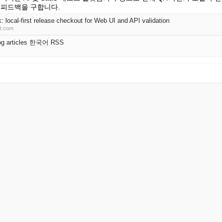
 피드백을 구합니다.
: local-first release checkout for Web UI and API validation
ft.com
log articles 한국어 RSS