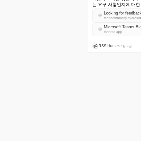
는 요구 사항인지에 대한
Looking for feedback
techcommunity.microso
Microsoft Teams B
thenote.app
RSS Hunter
•
7월 2일