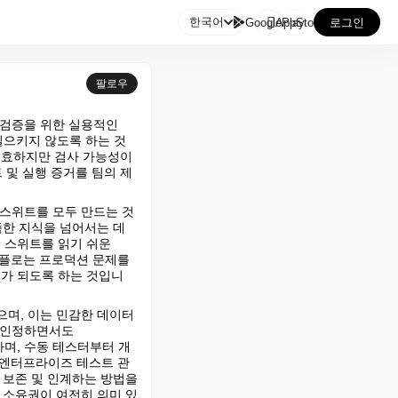

한국어
GooglePlay
AppStore
로그인
팔로우
 검증을 위한 실용적인 
일으키지 않도록 하는 것
유효하지만 검사 가능성이 
트 및 실행 증거를 팀의 제
 스위트를 모두 만드는 것
한 지식을 넘어서는 데 
, 스위트를 읽기 쉬운 
크플로는 프로덕션 문제를 
가 되도록 하는 것입니
으며, 이는 민감한 데이터
 인정하면서도 
능하며, 수동 테스터부터 개
 엔터프라이즈 테스트 관
보존 및 인계하는 방법을 
선 소유권이 여전히 의미 있