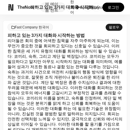
한
제
에이

TheNote
피하고 있는 3가지 대화와 시작하는 방법
국
GooglePlay
AppStore
로그인
품
전트
어
Fast Company 한국어
팔로우
피하고 있는 3가지 대화와 시작하는 방법
리더들은 회의 중에 어색한 침묵을 자주 마주하게 되는데, 이는 
무언가 중요한 것을 회피하고 있다는 신호일 수 있습니다. 이러
한 침묵은 세 가지 유형의 대화를 회피하는 방식이 될 수 있습니
다: 코끼리, 숙취, 그리고 계단 밑 벽장입니다. 코끼리는 모두가 
필요하다고 알지만 아무도 시작하지 않는 대화를 의미하며, 예를 
들어 성과가 저조한 동료나 결함 있는 전략을 다루는 것입니다. 
숙취는 과거의 사건으로 여전히 사람들의 행동 방식에 영향을 미
치는 것으로, 잘못된 조직 개편이나 불미스러운 퇴진을 한 리더
와 같은 것입니다. 계단 밑 벽장은 종종 수치심이나 결과에 대한 
두려움 때문에 배제된 대화입니다. 이러한 대화를 회피하는 것은 
참석자 모두의 에너지를 고갈시키고 부정적인 결과를 초래할 수 
있습니다. 코끼리의 이름을 밝히고, 숙취를 인정하며, 계단 밑 벽
장을 여는 것은 분위기를 맑게 하고 신뢰를 회복하는 데 도움이 
될 수 있습니다. 이러한 대화를 하는 데 필요한 기술은 유창함이 
아니라, 진실된 것을 평범한 말로 말하려는 의지입니다. 회피는 
안전한 선택처럼 느껴질 수 있지만, 궁극적으로 신뢰와 에너지의 
상실로 이어질 수 있습니다. 이러한 대화를 할 용기를 가짐으로
써 리더는 더 개방적이고 정직한 업무 환경을 조성할 수 있으며, 