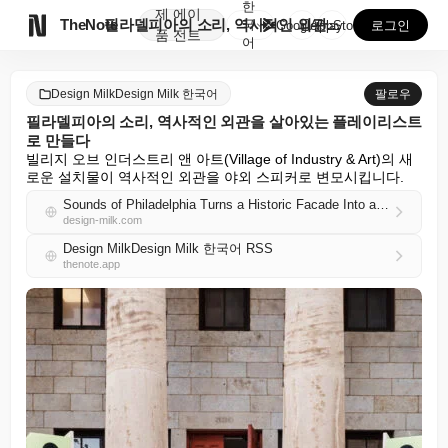
한
제
에이

TheNote
필라델피아의 소리, 역사적인 외관을 살아있는 플레이리스...
국
GooglePlay
AppStore
로그인
품
전트
어
Design MilkDesign Milk 한국어
팔로우
필라델피아의 소리, 역사적인 외관을 살아있는 플레이리스트
로 만들다
빌리지 오브 인더스트리 앤 아트(Village of Industry & Art)의 새
로운 설치물이 역사적인 외관을 야외 스피커로 변모시킵니다.
Sounds of Philadelphia Turns a Historic Facade Into a Living Playlist
design-milk.com
Design MilkDesign Milk 한국어 RSS
thenote.app