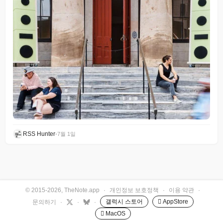
RSS Hunter
•
7월 1일
© 2015-2026, TheNote.app
·
개인정보 보호정책
·
이용 약관
·
갤럭시 스토어
 AppStore
문의하기
·
·
·
 MacOS