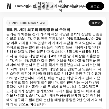
한
제
에이

TheNote
필리핀, 세계 최고의 태양광 패널 구매국
국
GooglePlay
AppStore
로그인
품
전트
어
ZeroHedge News 한국어
팔로우
필리핀, 세계 최고의 태양광 패널 구매국
필리핀의 치솟는 전기 가격이 옥상 태양광 설치의 상당한 급증을 
이끌고 있습니다. 주요 전력 유통업체인 메랄코(Meralco)는 2월 
말 이후 가격을 10% 인상하여 가계에 부담을 주고 있습니다. 결
과적으로 많은 필리핀 사람들이 이러한 높은 비용에서 벗어나기 
위해 태양광 발전에 의존하고 있습니다. 3월 1일부터 5월 31일
까지 필리핀은 태양광 패널에 4억 7백만 달러 이상을 지출했습
니다. 이는 네덜란드와 같은 환적 허브를 제외하고 필리핀을 전 
세계에서 두 번째로 큰 지출 국가로 만들었습니다. 파키스탄 역
시 자체 에너지 위기로 인해 태양광 붐을 경험하고 있습니다. 파
키스탄은 이전에 분산형 태양광으로 인해 2년 동안 전기 수요가 
21% 증가했습니다. 이러한 빠른 보급은 해당 국가의 전체 기존 
화석 연료 발전 용량에 필적합니다. 필리핀에서는 옥상 태양광 
용량이 지난 1년 동안 거의 두 배가 되었습니다. 설치업체들은 
고객 문의가 상당히 증가했으며, 구매자들은 훨씬 더 빠르게 결
정을 내리고 있습니다. 초기 비용과 공급망 문제와 같은 어려움
에도 불구하고 필리핀의 분산형 태양광 용량은 2년 안에 거의 세 
배가 될 것으로 예상됩니다.