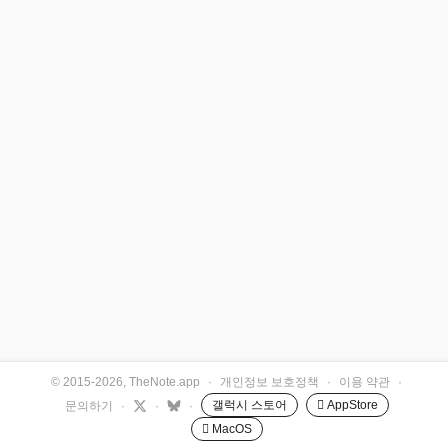
© 2015-2026, TheNote.app
·
개인정보 보호정책
·
이용 약관
·
갤럭시 스토어
 AppStore
문의하기
·
·
·
 MacOS