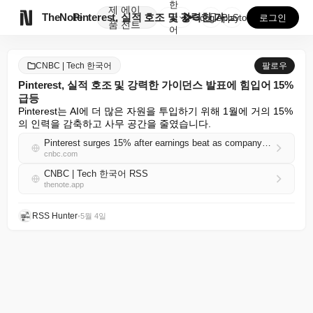
한
제
에이

TheNote
Pinterest, 실적 호조 및 강력한 가이던스 발표...
국
GooglePlay
AppStore
로그인
품
전트
어
CNBC | Tech 한국어
팔로우
Pinterest, 실적 호조 및 강력한 가이던스 발표에 힘입어 15%
급등
Pinterest는 AI에 더 많은 자원을 투입하기 위해 1월에 거의 15%
의 인력을 감축하고 사무 공간을 줄였습니다.
Pinterest surges 15% after earnings beat as company posts strong guidance
cnbc.com
CNBC | Tech 한국어 RSS
thenote.app
RSS Hunter
•
5월 4일