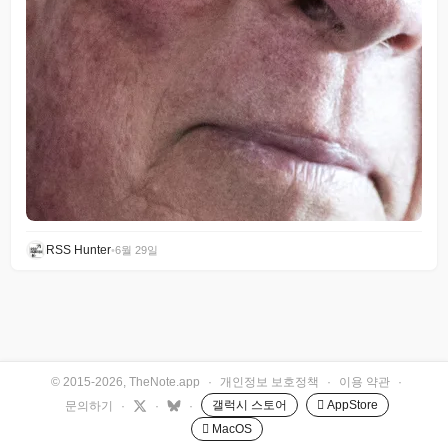
RSS Hunter
•
6월 29일
© 2015-2026, TheNote.app
·
개인정보 보호정책
·
이용 약관
·
갤럭시 스토어
 AppStore
문의하기
·
·
·
 MacOS