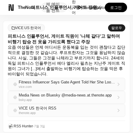
한
제
에이

TheNote
피트니스 인플루언서, 게이트 직원이 '나체 같다'고 말...
국
GooglePlay
AppStore
로그인
품
전트
어
VICE US 한국어
팔로우
피트니스 인플루언서, 게이트 직원이 '나체 같다'고 말하며
비행기 탑승 전 옷을 가리도록 했다고 주장
요즘 여성들은 언제 어디서든 운동복을 입는 것이 괜찮다고 집단
적으로 결정한 것 같습니다. 루프트한자는 그것을 용납하지 않습
니다. 사실, 그들은 그것을 나체라고 부르기까지 합니다. 24세의 
독일 피트니스 인플루언서 에다 엘리사 필츠는 지난주 게이트 직
원이 그녀가 [...]에서 출발하는 비행기에 탑승하는 것을 막은 후 
바이럴이 되었습니다.
Fitness Influencer Says Gate Agent Told Her She Looked ‘Naked’ and Made Her Cover Up Before Boarding Flight
vice.com
Media News on Bluesky @media-news.at.thenote.app
bsky.app
VICE US 한국어 RSS
thenote.app
RSS Hunter
•
7월 3일