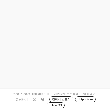
© 2015-2026, TheNote.app
·
개인정보 보호정책
·
이용 약관
·
갤럭시 스토어
 AppStore
문의하기
·
·
·
 MacOS