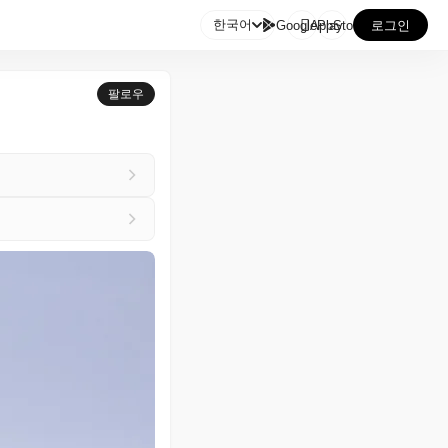

한국어
GooglePlay
AppStore
로그인
팔로우