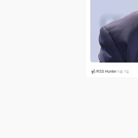
RSS Hunter
•
5월 7일