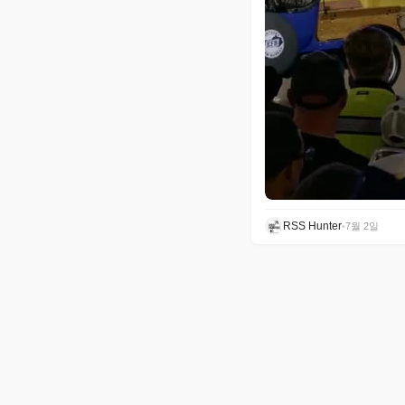
RSS Hunter
•
7월 2일