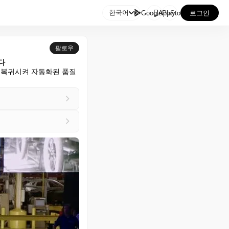

한국어
GooglePlay
AppStore
로그인
팔로우
다
 복귀시켜 자동화된 품질 