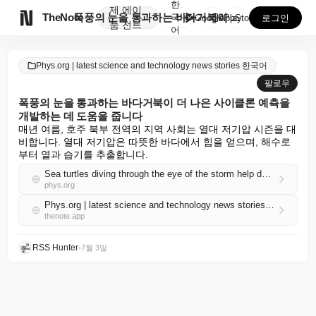
한
제
에이

TheNote
폭풍의 눈을 통과하는 바다거북이 더 나은 사이클론 예측...
국
GooglePlay
AppStore
로그인
품
전트
어
Phys.org | latest science and technology news stories 한국어
팔로우
폭풍의 눈을 통과하는 바다거북이 더 나은 사이클론 예측을
개발하는 데 도움을 줍니다
매년 여름, 호주 북부 전역의 지역 사회는 열대 저기압 시즌을 대
비합니다. 열대 저기압은 따뜻한 바다에서 힘을 얻으며, 해수로
부터 열과 습기를 추출합니다.
Sea turtles diving through the eye of the storm help develop better cyclone forecasts
phys.org
Phys.org | latest science and technology news stories 한국어 RSS
thenote.app
RSS Hunter
•
7월 3일