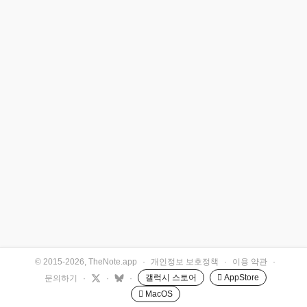
© 2015-2026, TheNote.app
·
개인정보 보호정책
·
이용 약관
·
갤럭시 스토어
 AppStore
문의하기
·
·
·
 MacOS