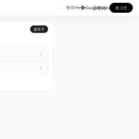

한국어
GooglePlay
AppStore
로그인
팔로우