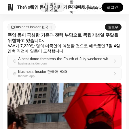
한
제
에이

TheNote
폭염 돔이 극심한 기온과 전력 부담으로 독립기념일 주말...
국
GooglePlay
AppStore
로그인
품
전트
어
Business Insider 한국어
팔로우
폭염 돔이 극심한 기온과 전력 부담으로 독립기념일 주말을
위협하고 있습니다.
AAA가 7,220만 명의 미국인이 여행할 것으로 예측했던 7월 4일 
연휴 직전에 열돔이 도착합니다.
A heat dome threatens the Fourth of July weekend with extreme temps and power strain
businessinsider.com
Business Insider 한국어 RSS
thenote.app