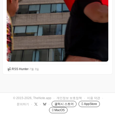
RSS Hunter
•
7월 3일
© 2015-2026, TheNote.app
·
개인정보 보호정책
·
이용 약관
·
갤럭시 스토어
 AppStore
문의하기
·
·
·
 MacOS