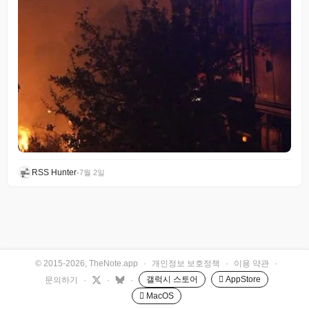
RSS Hunter
•
7월 2일
© 2015-2026, TheNote.app
·
개인정보 보호정책
·
이용 약관
·
갤럭시 스토어
 AppStore
문의하기
·
·
·
 MacOS