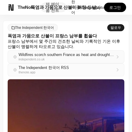
한
제
에이

TheNote
폭염과 가뭄으로 산불이 프랑스 남부를 휩쓸다
국
GooglePlay
AppStore
로그인
품
전트
어
The Independent 한국어
팔로우
폭염과 가뭄으로 산불이 프랑스 남부를 휩쓸다
프랑스 남부에서 몇 주간의 건조한 날씨와 기록적인 기온 이후 
산불이 맹렬하게 타오르고 있습니다.
Wildfires scorch southern France as heat and drought fuel blazes
independent.co.uk
The Independent 한국어 RSS
thenote.app