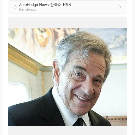
ZeroHedge News 한국어 RSS
thenote.app