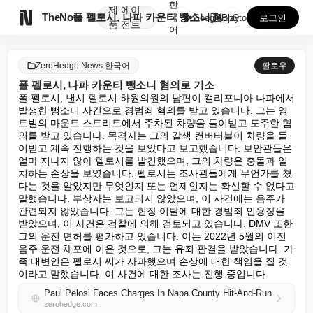
한
제
에이

TheNote
폴 펠로시, 나파 카운티 뺑소니 혐의로 기소
국
GooglePlay
AppStore
로그인
품
전트
어
ZeroHedge News 한국어
팔로우
폴 펠로시, 나파 카운티 뺑소니 혐의로 기소
폴 펠로시, 낸시 펠로시 하원의원의 남편이 캘리포니아 나파에서 
발생한 뺑소니 사건으로 경범죄 혐의를 받고 있습니다. 그는 영
트빌의 마운트 스트리트에서 주차된 차량을 들이받고 도주한 혐
의를 받고 있습니다. 목격자는 그의 갈색 컨버터블이 차량을 들
이받고 계속 진행하는 것을 보았다고 보고했습니다. 보안관들은 
얼마 지나지 않아 펠로시를 발견했으며, 그의 차량은 충돌과 일
치하는 손상을 보였습니다. 펠로시는 조사관들에게 무언가를 쳤
다는 것을 알았지만 무엇인지 또는 언제인지는 확신할 수 없다고 
말했습니다. 부상자는 보고되지 않았으며, 이 사건에는 음주가 
관련되지 않았습니다. 그는 현장 이탈에 대한 경범죄 인용장을 
받았으며, 이 사건은 검찰에 의해 검토되고 있습니다. DMV 또한 
그의 운전 면허를 평가하고 있습니다. 이는 2022년 5월의 이전 
음주 운전 체포에 이은 것으로, 그는 유죄 판결을 받았습니다. 가
족 대변인은 펠로시 씨가 사과했으며 손상에 대한 책임을 질 것
이라고 말했습니다. 이 사건에 대한 조사는 진행 중입니다.
Paul Pelosi Faces Charges In Napa County Hit-And-Run
zerohedge.com