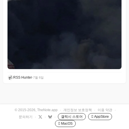
RSS Hunter
•
7월 6일
© 2015-2026, TheNote.app
·
개인정보 보호정책
·
이용 약관
·
갤럭시 스토어
 AppStore
문의하기
·
·
·
 MacOS