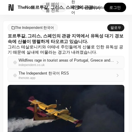
한
제
에이

TheNote
포르투갈, 그리스, 스페인의 관광 지역에서 유독성 대기...
국
GooglePlay
AppStore
로그인
품
전트
어
The Independent 한국어
팔로우
포르투갈, 그리스, 스페인의 관광 지역에서 유독성 대기 경보
속에 산불이 맹렬하게 타오르고 있습니다.
그리스 테살로니키와 아테네 주민들에게 산불로 인한 유독성 공
기 때문에 실내에 머물라는 경고가 내려졌습니다.
Wildfires rage in tourist areas of Portugal, Greece and Spain amid toxic air warning
independent.co.uk
The Independent 한국어 RSS
thenote.app