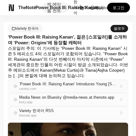
한
제
에이

TheNote
‘Power Book III: Raising Kanan...
국
GooglePlay
AppStore
로그인
품
전트
어
Variety 한국어
팔로우
‘Power Book III: Raising Kanan’, 젊은 [스포일러]를 소개하
며 ‘Power: Origins’에 등장할 캐릭터
스포일러 주의: 이 기사에는 “Power Book III: Raising Kanan” 시
즌 5 에피소드 4의 스포일러가 포함되어 있습니다. “Power Book 
III: Raising Kanan”의 다섯 번째이자 마지막 시즌에서 “Power” 
세계관의 중요한 인물의 어린 시절이 방금 소개되었습니다. 이번 
주 에피소드에서 Kanan(Mekai Curtis)과 Tiana(Asjha Cooper)
는 [...]의 본질에 대해 논의하고 있습니다.
‘Power Book III: Raising Kanan’ Introduces Young [SPOILER], Character to Appear in ‘Power: Origins’
variety.com
Media News on Bluesky @media-news.at.thenote.app
bsky.app
Variety 한국어 RSS
thenote.app