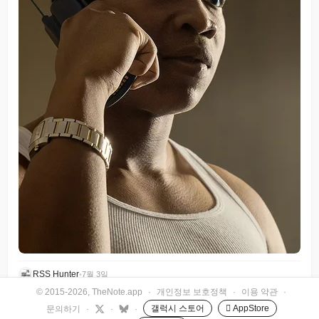
RSS Hunter
•
7월 3일
© 2015-2026, TheNote.app
·
개인정보 보호정책
·
이용 약관
·
갤럭시 스토어
 AppStore
문의하기
·
·
·