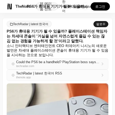
한
제
에이

TheNote
PS6가 휴대용 기기가 될 수 있을까? 플레이스테이션 ...
국
GooglePlay
AppStore
로그인
품
전트
어
TechRadar | latest 한국어
팔로우
PS6가 휴대용 기기가 될 수 있을까? 플레이스테이션 책임자
는 차세대 콘솔이 '거실을 넘어 자연스럽게 즐길 수 있는 끊
김 없는 경험을 가능하게 할 것'이라고 말했다.
소니 인터랙티브 엔터테인먼트 CEO 히데아키 니시노의 새로운 
발언은 차세대 플레이스테이션 콘솔이 휴대용 기기가 될 수 있음
을 시사하는 것으로 보입니다.
Could the PS6 be a handheld? PlayStation boss says the next-gen console will 'enable a seamless experience that can be enjoyed naturally beyond the living room'
techradar.com
TechRadar | latest 한국어 RSS
thenote.app