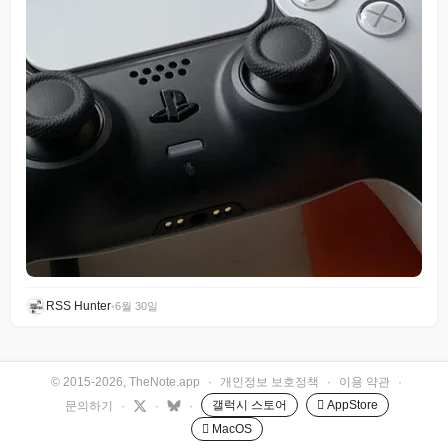
RSS Hunter
•
6월 30일
© 2015-2026, TheNote.app
·
개인정보 보호정책
·
이용 약관
·
갤럭시 스토어
 AppStore
문의하기
·
·
·
 MacOS