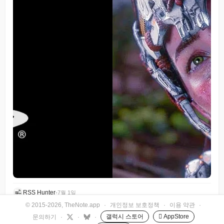
RSS Hunter
•
7월 1일
© 2015-2026, TheNote.app
·
개인정보 보호정책
·
이용 약관
·
갤럭시 스토어
 AppStore
문의하기
·
·
·