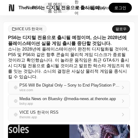
한
제
에이

TheNote
PS6는 디지털 전용으로 출시될 예정이며, 소니는 20...
국
GooglePlay
AppStore
로그인
품
전트
어
VICE US 한국어
팔로우
PS6는 디지털 전용으로 출시될 예정이며, 소니는 2028년에
플레이스테이션 실물 게임 출시를 중단할 것입니다.
소니는 2028년에 플레이스테이션이 완전히 디지털화될 것이며, 
PS5 및 PS6와 같은 향후 콘솔의 물리적 게임 디스크가 종료될 
것이라고 확인했습니다. 이 놀라운 움직임은 최근 GTA 6가 출시 
시 디지털 전용으로 출시될 것이라고 발표한 락스타 게임즈의 뒤
를 잇는 것입니다. 소니의 결정은 사실상 물리적 게임을 종식시
킬 수 있습니다.
PS6 Will Be Digital Only – Sony to End PlayStation Physical Games in 2028
vice.com
Media News on Bluesky @media-news.at.thenote.app
bsky.app
VICE US 한국어 RSS
thenote.app