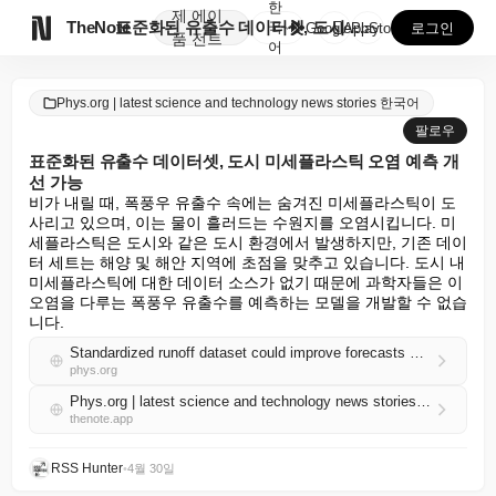
한
제
에이

TheNote
표준화된 유출수 데이터셋, 도시 미세플라스틱 오염 예측...
국
GooglePlay
AppStore
로그인
품
전트
어
Phys.org | latest science and technology news stories 한국어
팔로우
표준화된 유출수 데이터셋, 도시 미세플라스틱 오염 예측 개
선 가능
비가 내릴 때, 폭풍우 유출수 속에는 숨겨진 미세플라스틱이 도
사리고 있으며, 이는 물이 흘러드는 수원지를 오염시킵니다. 미
세플라스틱은 도시와 같은 도시 환경에서 발생하지만, 기존 데이
터 세트는 해양 및 해안 지역에 초점을 맞추고 있습니다. 도시 내 
미세플라스틱에 대한 데이터 소스가 없기 때문에 과학자들은 이 
오염을 다루는 폭풍우 유출수를 예측하는 모델을 개발할 수 없습
니다.
Standardized runoff dataset could improve forecasts of urban microplastic pollution
phys.org
Phys.org | latest science and technology news stories 한국어 RSS
thenote.app
RSS Hunter
•
4월 30일