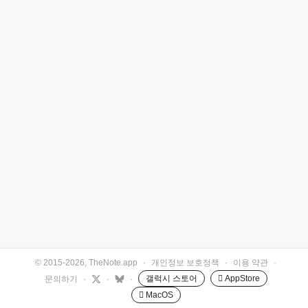
© 2015-2026, TheNote.app
·
개인정보 보호정책
·
이용 약관
·
갤럭시 스토어
 AppStore
문의하기
·
·
·
 MacOS