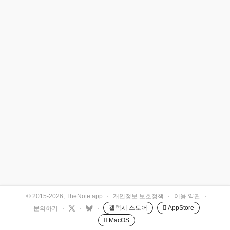
© 2015-2026, TheNote.app
·
개인정보 보호정책
·
이용 약관
·
갤럭시 스토어
 AppStore
문의하기
·
·
·
 MacOS