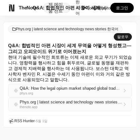
한
제
에이

TheNote
Q&A: 합법적인 아편 시장이 세계 무역을 어떻게 형성...
국
GooglePlay
AppStore
로그인
품
전트
어
Phys.org | latest science and technology news stories 한국어
팔로우
Q&A: 합법적인 아편 시장이 세계 무역을 어떻게 형성했고—
그리고 오피오이드 위기로 이어졌는지
현대 기술에 필수적인 희토류는 이제 새로운 외교 무기가 되었습
니다. 영향력을 행사하고 힘을 휘두르며, 글로벌 동맹을 재편하
고 경제적 지배력을 행사하는 데 사용됩니다. 보스턴 대학교 역
사학자 벤자민 R. 시겔은 수세기 동안 아편이 이와 거의 같은 방
식으로 사용되었다고 말합니다.
Q&A: How the legal opium market shaped global trade—and led to an opioid crisis
phys.org
Phys.org | latest science and technology news stories 한국어 RSS
thenote.app
RSS Hunter
•
5월 1일