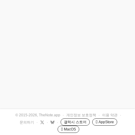
© 2015-2026, TheNote.app
·
개인정보 보호정책
·
이용 약관
·
갤럭시 스토어
 AppStore
문의하기
·
·
·
 MacOS