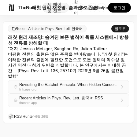
한
제
에이

TheNote
래칫 원리 재조명: 숨겨진 보존 법칙이 확률 시스템에서...
국
GooglePlay
AppStore
로그인
품
전트
어
Recent Articles in Phys. Rev. Lett. 한국어
팔로우
래칫 원리 재조명: 숨겨진 보존 법칙이 확률 시스템에서 방향
성 전류를 방해할 때
"저자: Jessica Metzger, Sunghan Ro, Julien Tailleur

비평형 전류의 출현은 많은 주목을 받아왔습니다. "래칫 원리"는 
이러한 전류의 출현에 필요한 조건으로 모든 형태의 짝수성 및 
시간 역전 대칭의 위반을 식별합니다. 본 연구에서는 비대칭 공
간… [Phys. Rev. Lett. 136, 257102] 2026년 6월 26일 금요일 
발행"
Revisiting the Ratchet Principle: When Hidden Conservation Laws Prevent Directed Currents in Stochastic Systems
link.aps.org
Recent Articles in Phys. Rev. Lett. 한국어 RSS
thenote.app
RSS Hunter
•
6월 26일