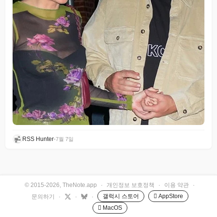
RSS Hunter
•
7월 7일
© 2015-2026, TheNote.app
·
개인정보 보호정책
·
이용 약관
·
갤럭시 스토어
 AppStore
문의하기
·
·
·
 MacOS