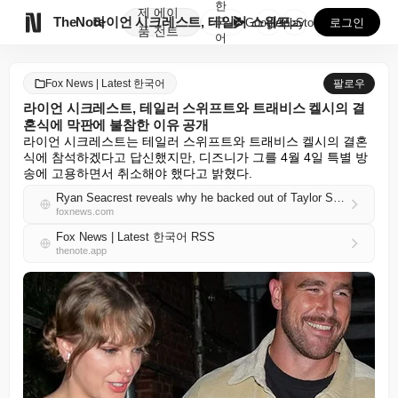
한
제
에이

TheNote
라이언 시크레스트, 테일러 스위프트와 트래비스 켈시의 ...
국
GooglePlay
AppStore
로그인
품
전트
어
Fox News | Latest 한국어
팔로우
라이언 시크레스트, 테일러 스위프트와 트래비스 켈시의 결
혼식에 막판에 불참한 이유 공개
라이언 시크레스트는 테일러 스위프트와 트래비스 켈시의 결혼
식에 참석하겠다고 답신했지만, 디즈니가 그를 4월 4일 특별 방
송에 고용하면서 취소해야 했다고 밝혔다.
Ryan Seacrest reveals why he backed out of Taylor Swift and Travis Kelce's wedding at the last minute
foxnews.com
Fox News | Latest 한국어 RSS
thenote.app