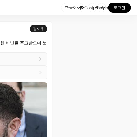

한국어
GooglePlay
AppStore
로그인
팔로우
한 비난을 주고받으며 보