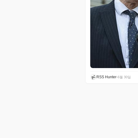
RSS Hunter
•
6월 30일