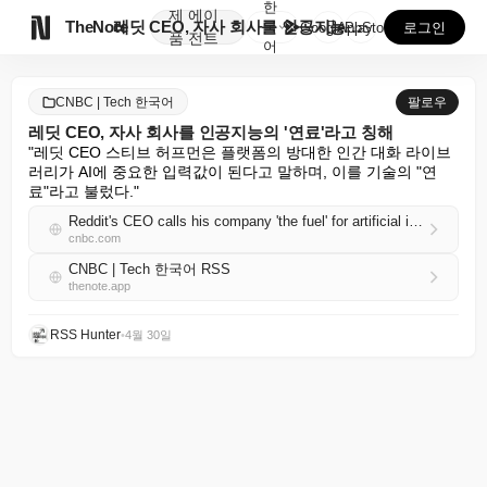
한
제
에이

TheNote
레딧 CEO, 자사 회사를 인공지능의 '연료'라고 칭해
국
GooglePlay
AppStore
로그인
품
전트
어
CNBC | Tech 한국어
팔로우
레딧 CEO, 자사 회사를 인공지능의 '연료'라고 칭해
"레딧 CEO 스티브 허프먼은 플랫폼의 방대한 인간 대화 라이브
러리가 AI에 중요한 입력값이 된다고 말하며, 이를 기술의 "연
료"라고 불렀다."
Reddit's CEO calls his company 'the fuel' for artificial intelligence
cnbc.com
CNBC | Tech 한국어 RSS
thenote.app
RSS Hunter
•
4월 30일