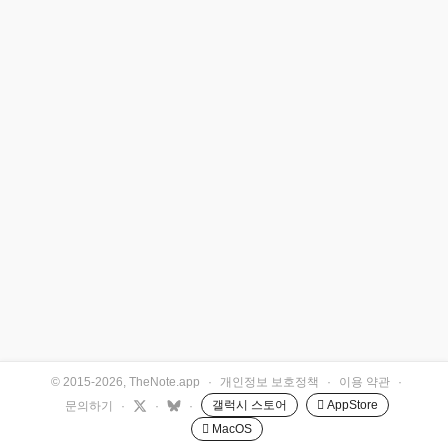
© 2015-2026, TheNote.app
·
개인정보 보호정책
·
이용 약관
·
갤럭시 스토어
 AppStore
문의하기
·
·
·
 MacOS