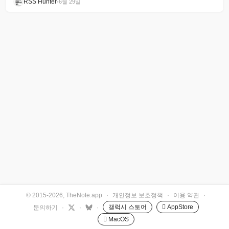
RSS Hunter
•
6월 29일
© 2015-2026, TheNote.app
·
개인정보 보호정책
·
이용 약관
·
갤럭시 스토어
 AppStore
문의하기
·
·
·
 MacOS