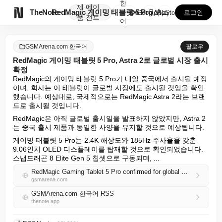
한
제
에이

TheNote
RedMagic 게이밍 태블릿 5 Pro, Astra ...
국
GooglePlay
AppStore
로그인
품
전트
어
GSMArena.com 한국어
팔로우
RedMagic 게이밍 태블릿 5 Pro, Astra 2로 글로벌 시장 출시
확정
RedMagic의 게이밍 태블릿 5 Pro가 내일 중국에서 출시될 예정
이며, 회사는 이 태블릿이 글로벌 시장에도 출시될 것임을 확인
했습니다. 예상대로, 국제적으로는 RedMagic Astra 2라는 브랜
드로 출시될 것입니다.
RedMagic은 아직 글로벌 출시일을 발표하지 않았지만, Astra 2
는 중국 출시 제품과 동일한 사양을 유지할 것으로 예상됩니다.
게이밍 태블릿 5 Pro는 2.4K 해상도와 185Hz 주사율을 갖춘 
9.06인치 OLED 디스플레이를 탑재할 것으로 확인되었습니다. 
스냅드래곤 8 Elite Gen 5 칩셋으로 구동되며, ...
RedMagic Gaming Tablet 5 Pro confirmed for global markets as Astra 2
gsmarena.com
GSMArena.com 한국어 RSS
thenote.app