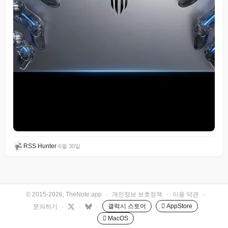
RSS Hunter
•
6월 30일
© 2015-2026, TheNote.app
·
개인정보 보호정책
·
이용 약관
·
갤럭시 스토어
 AppStore
문의하기
·
·
·
 MacOS