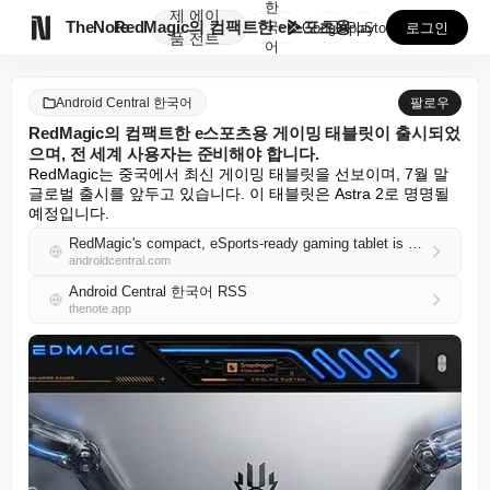
한
제
에이

TheNote
RedMagic의 컴팩트한 e스포츠용 게이밍 태블릿이 ...
국
GooglePlay
AppStore
로그인
품
전트
어
Android Central 한국어
팔로우
RedMagic의 컴팩트한 e스포츠용 게이밍 태블릿이 출시되었
으며, 전 세계 사용자는 준비해야 합니다.
RedMagic는 중국에서 최신 게이밍 태블릿을 선보이며, 7월 말 
글로벌 출시를 앞두고 있습니다. 이 태블릿은 Astra 2로 명명될 
예정입니다.
RedMagic's compact, eSports-ready gaming tablet is here, and global users should prepare
androidcentral.com
Android Central 한국어 RSS
thenote.app