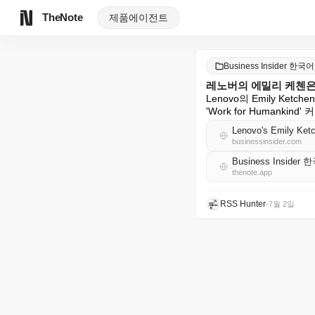
TheNote
제품
에이전트
Business Insider 한국어
레노버의 에밀리 케첸은 
Lenovo의 Emily Ke
'Work for Humank
Lenovo's Emily Ketc
businessinsider.com
Business Insider
thenote.app
RSS Hunter
•
7월 2일