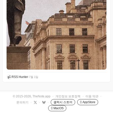
RSS Hunter
•
7월 1일
© 2015-2026, TheNote.app
·
개인정보 보호정책
·
이용 약관
·
갤럭시 스토어
 AppStore
문의하기
·
·
·
 MacOS