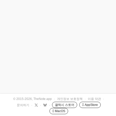
© 2015-2026, TheNote.app
·
개인정보 보호정책
·
이용 약관
·
갤럭시 스토어
 AppStore
문의하기
·
·
·
 MacOS