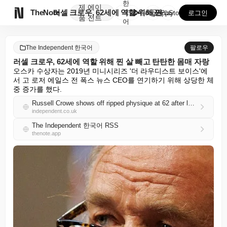
한
제
에이

TheNote
러셀 크로우, 62세에 역할 위해 찐 살 빼고 탄탄한 ...
국
GooglePlay
AppStore
로그인
품
전트
어
The Independent 한국어
팔로우
러셀 크로우, 62세에 역할 위해 찐 살 빼고 탄탄한 몸매 자랑
오스카 수상자는 2019년 미니시리즈 '더 라우디스트 보이스'에
서 고 로저 에일스 전 폭스 뉴스 CEO를 연기하기 위해 상당한 체
중 증가를 했다.
Russell Crowe shows off ripped physique at 62 after losing weight gained for role
independent.co.uk
The Independent 한국어 RSS
thenote.app