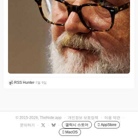
RSS Hunter
•
7월 9일
© 2015-2026, TheNote.app
·
개인정보 보호정책
·
이용 약관
·
갤럭시 스토어
 AppStore
문의하기
·
·
·
 MacOS