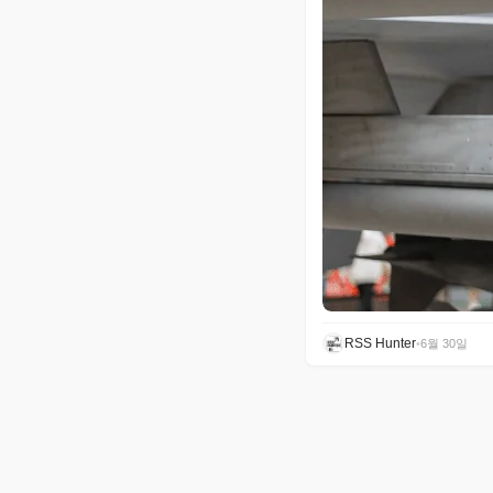
RSS Hunter
•
6월 30일