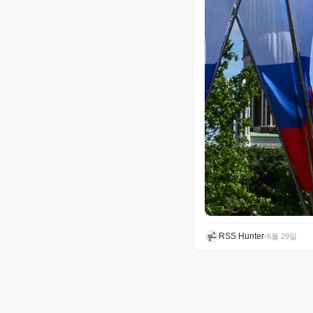
RSS Hunter
•
6월 29일