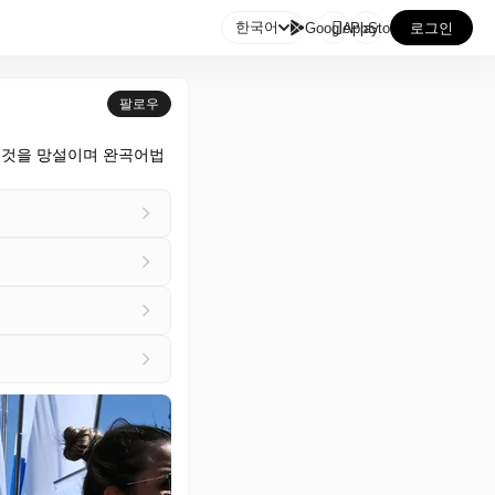

한국어
GooglePlay
AppStore
로그인
팔로우
 것을 망설이며 완곡어법