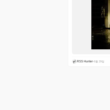
RSS Hunter
•
6월 29일