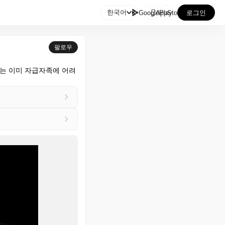

한국어
GooglePlay
AppStore
로그인
팔로우
나는 이미 자급자족에 어려