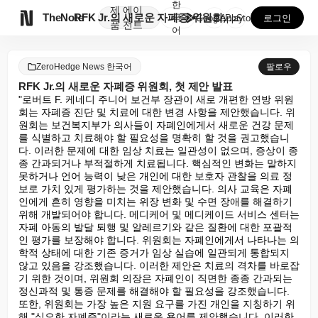
한
제
에이

TheNote
RFK Jr.의 새로운 자폐증 위원회, 첫 제안 발표
국
GooglePlay
AppStore
로그인
품
전트
어
ZeroHedge News 한국어
팔로우
RFK Jr.의 새로운 자폐증 위원회, 첫 제안 발표
"로버트 F. 케네디 주니어 보건부 장관이 새로 개편한 연방 위원
회는 자폐증 진단 및 치료에 대한 변경 사항을 제안했습니다. 위
원회는 보건복지부가 의사들이 자폐인에게서 새로운 건강 문제
를 식별하고 치료해야 할 필요성을 명확히 할 것을 권고했습니
다. 이러한 문제에 대한 임상 치료는 일관성이 없으며, 증상이 종
종 간과되거나 부적절하게 치료됩니다. 핵심적인 변화는 말하지 
못하거나 언어 능력이 낮은 개인에 대한 보호자 관찰을 의료 정
보로 가치 있게 평가하는 것을 제안했습니다. 의사 교육은 자폐
인에게 흔히 영향을 미치는 위장 변화 및 수면 장애를 해결하기 
위해 개발되어야 합니다. 메디케어 및 메디케이드 서비스 센터는 
자폐 아동의 발달 퇴행 및 알레르기와 같은 질환에 대한 포괄적
인 평가를 보장해야 합니다. 위원회는 자폐인에게서 나타나는 의
학적 상태에 대한 기존 증거가 임상 실습에 일관되게 통합되지 
않고 있음을 강조했습니다. 이러한 제안은 치료의 격차를 바로잡
기 위한 것이며, 위원회 의장은 자폐인이 직면한 종종 간과되는 
정신과적 및 통증 문제를 해결해야 할 필요성을 강조했습니다. 
또한, 위원회는 가장 높은 지원 요구를 가진 개인을 지칭하기 위
해 "심오한 자폐증"이라는 새로운 용어를 제안했습니다. 이러한 