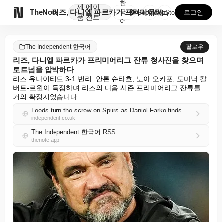
한
제
에이

TheNote
리즈, 다니엘 파르카가 프리미어리그 잔류 청사진을 찾으...
국
GooglePlay
AppStore
로그인
품
전트
어
The Independent 한국어
팔로우
리즈, 다니엘 파르카가 프리미어리그 잔류 청사진을 찾으며
토트넘을 압박하다
리즈 유나이티드 3-1 번리: 안톤 슈타흐, 노아 오카포, 도미닉 칼
버트-르윈이 득점하며 리즈의 다음 시즌 프리미어리그 잔류를 
거의 확정지었습니다.
Leeds turn the screw on Spurs as Daniel Farke finds blueprint for Premier League survival
independent.co.uk
The Independent 한국어 RSS
thenote.app