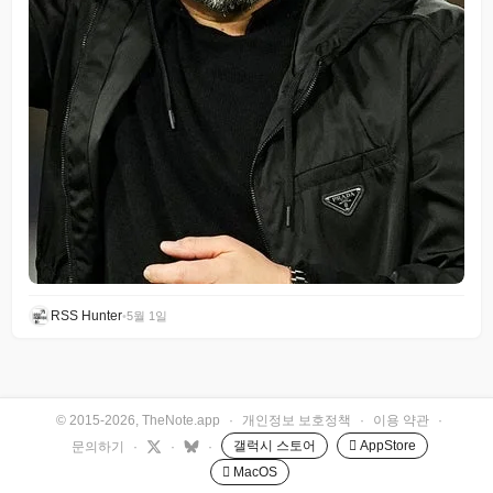
RSS Hunter
•
5월 1일
© 2015-2026, TheNote.app
·
개인정보 보호정책
·
이용 약관
·
갤럭시 스토어
 AppStore
문의하기
·
·
·
 MacOS