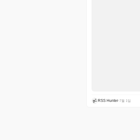
RSS Hunter
•
7월 1일