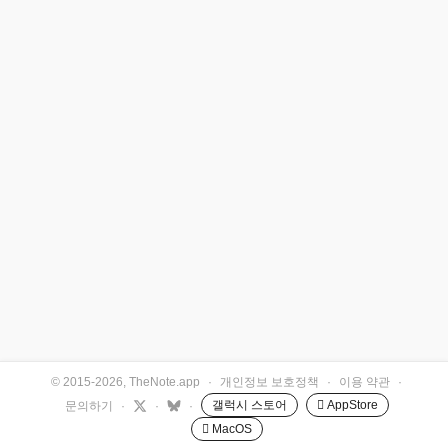
© 2015-2026, TheNote.app
·
개인정보 보호정책
·
이용 약관
·
갤럭시 스토어
 AppStore
문의하기
·
·
·
 MacOS