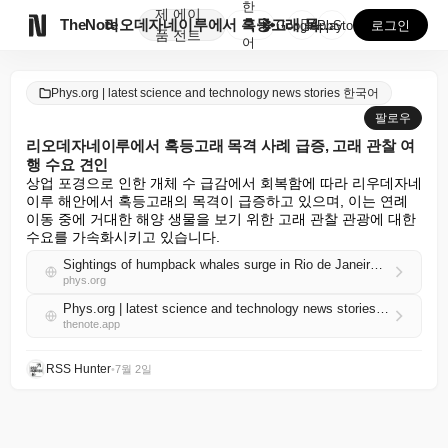
한
제
에이

TheNote
리오데자네이루에서 혹등고래 목격 사례 급증, 고래 관찰...
국
GooglePlay
AppStore
로그인
품
전트
어
Phys.org | latest science and technology news stories 한국어
팔로우
리오데자네이루에서 혹등고래 목격 사례 급증, 고래 관찰 여
행 수요 견인
상업 포경으로 인한 개체 수 급감에서 회복함에 따라 리우데자네
이루 해안에서 혹등고래의 목격이 급증하고 있으며, 이는 연례 
이동 중에 거대한 해양 생물을 보기 위한 고래 관찰 관광에 대한 
수요를 가속화시키고 있습니다.
Sightings of humpback whales surge in Rio de Janeiro, fueling demand for whale-watching trips
phys.org
Phys.org | latest science and technology news stories 한국어 RSS
thenote.app
RSS Hunter
•
7월 2일