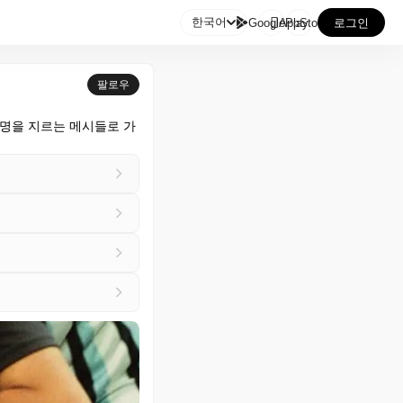

한국어
GooglePlay
AppStore
로그인
팔로우
비명을 지르는 메시들로 가