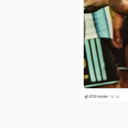
RSS Hunter
•
7월 3일