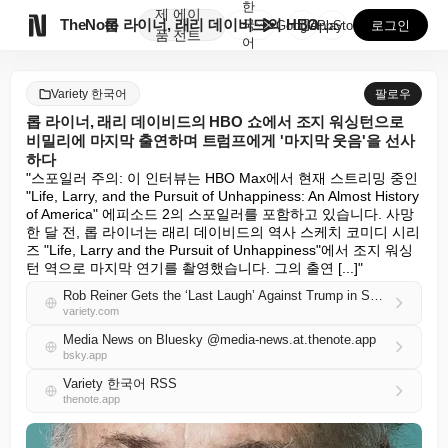
한
제
에이

TheNote
롭 라이너, 래리 데이비드의 HBO 쇼에서 조지 워싱턴...
국
GooglePlay
AppStore
로그인
품
전트
어
Variety 한국어
팔로우
롭 라이너, 래리 데이비드의 HBO 쇼에서 조지 워싱턴으로
비밀리에 마지막 출연하며 트럼프에게 '마지막 웃음'을 선사
하다
"스포일러 주의: 이 인터뷰는 HBO Max에서 현재 스트리밍 중인 
"Life, Larry, and the Pursuit of Unhappiness: An Almost History 
of America" 에피소드 2의 스포일러를 포함하고 있습니다. 사망 
한 달 전, 롭 라이너는 래리 데이비드의 역사 스케치 코미디 시리
즈 "Life, Larry and the Pursuit of Unhappiness"에서 조지 워싱
턴 역으로 마지막 연기를 촬영했습니다. 그의 출연 [...]"
Rob Reiner Gets the ‘Last Laugh’ Against Trump in Secret Final Role as George Washington in Larry David’s HBO Show
variety.com
Media News on Bluesky @media-news.at.thenote.app
bsky.app
Variety 한국어 RSS
thenote.app