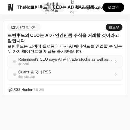
한
제
에이

TheNote
로빈후드의 CEO는 AI가 인간만큼 주식을 거래할 것이...
국
GooglePlay
AppStore
로그인
품
전트
어
Quartz 한국어
팔로우
로빈후드의 CEO는 AI가 인간만큼 주식을 거래할 것이라고
말합니다
로빈후드는 고객이 플랫폼에 타사 AI 에이전트를 연결할 수 있는 
두 가지 에이전트형 제품을 출시했습니다.
Robinhood's CEO says AI will trade stocks as well as humans
qz.com
Quartz 한국어 RSS
thenote.app
RSS Hunter
•
7월 2일