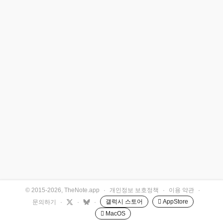
© 2015-2026, TheNote.app
·
개인정보 보호정책
·
이용 약관
·
갤럭시 스토어
 AppStore
문의하기
·
·
·
 MacOS