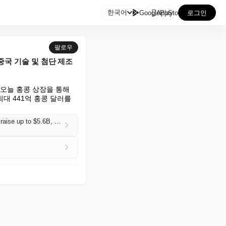

한국어
GooglePlay
AppStore
로그인
팔로우
 중국 기술 및 첨단 제조
 오늘 홍콩 상장을 통해 
대 441억 홍콩 달러를 
Five Chinese tech and advanced manufacturing companies launched Hong Kong listings today to raise up to $5.6B, led by Apple supplier Luxshare's $3.15B offering (Reuters)