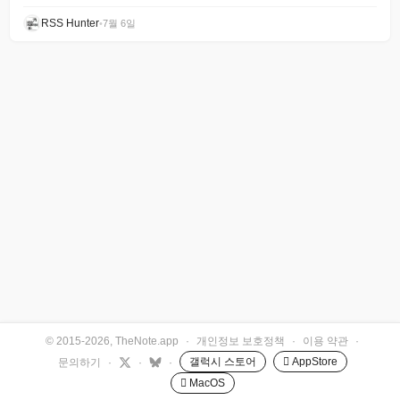
RSS Hunter
•
7월 6일
© 2015-2026, TheNote.app
·
개인정보 보호정책
·
이용 약관
·
갤럭시 스토어
 AppStore
문의하기
·
·
·
 MacOS