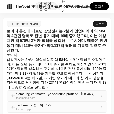
한
제
에이

TheNote
로이터 통신에 따르면 삼성전자는 2분기 영업이익이 약 ...
국
GooglePlay
AppStore
로그인
품
전트
어
Techmeme 한국어
팔로우
로이터 통신에 따르면 삼성전자는 2분기 영업이익이 약 584
억 4천만 달러로 전년 동기 대비 19배 증가했으며, 이는 예상
치인 약 570억 2천만 달러를 상회하는 수치이며, 매출은 전년
동기 대비 129% 증가한 약 1,117억 달러를 기록할 것으로 추
정했다.
로이터:

삼성전자는 2분기 영업이익을 약 584억 4천만 달러로 추정했으
며, 이는 전년 동기 대비 19배 증가한 수치로 예상치인 약 570억 
2천만 달러를 상회하는 것이며, 매출은 전년 동기 대비 129% 증
가한 약 1,117억 달러를 기록할 것으로 예상된다. — 삼성전자
(005930.KS)는 화요일, AI 기반 수요가 메모리 칩 가격 상승을 
지속적으로 견인함에 따라 2분기 영업이익이 전년 동기 대비 19
배 급증할 것으로 전망했다.
Samsung estimates Q2 operating profit of ~$58.44B, a 19-fold jump from a year earlier and above a ~$57.02B estimate, and revenue up 129% YoY to ~$111.7B (Reuters)
techmeme.com
Techmeme 한국어 RSS
thenote.app