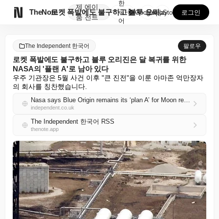
한
제
에이

TheNote
로켓 폭발에도 불구하고 블루 오리진은 달 복귀를 위한 ...
국
GooglePlay
AppStore
로그인
품
전트
어
The Independent 한국어
팔로우
로켓 폭발에도 불구하고 블루 오리진은 달 복귀를 위한
NASA의 '플랜 A'로 남아 있다
우주 기관장은 5월 사건 이후 "큰 진전"을 이룬 아마존 억만장자
의 회사를 칭찬했습니다.
Nasa says Blue Origin remains its ‘plan A’ for Moon return despite rocket explosion
independent.co.uk
The Independent 한국어 RSS
thenote.app