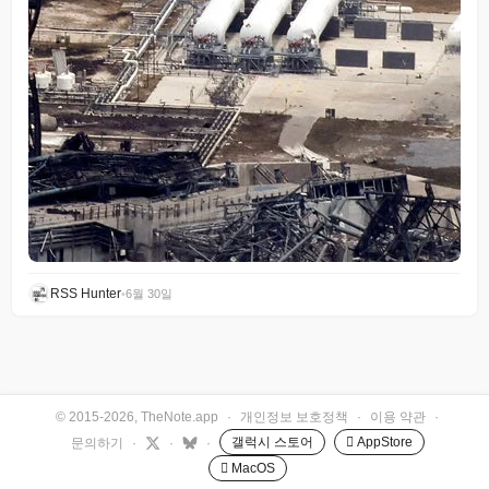
RSS Hunter
•
6월 30일
© 2015-2026, TheNote.app
·
개인정보 보호정책
·
이용 약관
·
갤럭시 스토어
 AppStore
문의하기
·
·
·
 MacOS