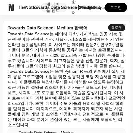
한
제
에이

TheNote
Towards Data Science | Medium ...
국
GooglePlay
AppStore
로그인
품
전트
어
Towards Data Science | Medium 한국어
팔로우
Towards Data Science는 데이터 과학, 기계 학습, 인공 지능 및 
관련 분야와 관련된 기사, 자습서, 리소스를 제공하는 인기 있는 
온라인 플랫폼입니다. 이 사이트는 데이터 전문가, 연구자, 열정
가들이 그들의 지식과 통찰력을 공유하는 미디엄 출판물입니다. 
데이터 분석, 데이터 시각화, 알고리즘 개발 등 다양한 주제를 다
루고 있습니다. 사이트의 기고자들은 종종 산업 전문가, 학자, 실
무자들이 그들의 경험과 최고의 실천 방법에 대해 글을 씁니다. 
Towards Data Science는 또한 Python, R 등의 언어에서 실제 세
계 응용 프로그램에 초점을 맞춘 실용적인 코딩 자습서를 제공합
니다. 이 플랫폼은 복잡한 주제를 더 이해할 수 있도록 분명하고 
접근 가능한 설명을 강조합니다. 기사들은 코드 스니펫, 데이터 
세트, 시각적 보조 도구를 포함하여 학습을 향상시킵니다. 이 사
이트는 데이터 과학 분야에 관심이 있는 모든 사람에게 포괄적인 
리소스입니다. 또한, 데이터 주도 기술의 윤리적 및 사회적 함의
를 탐색합니다. 마지막으로, 데이터 과학자가 되고자 하는 사람
들에게 경력 개발 및 조언을 제공합니다. 전반적으로, 이 플랫폼
은 데이터 과학 분야에 관심이 있는 모든 사람에게 포괄적인 리
소스입니다.
Towards Data Science - Medium