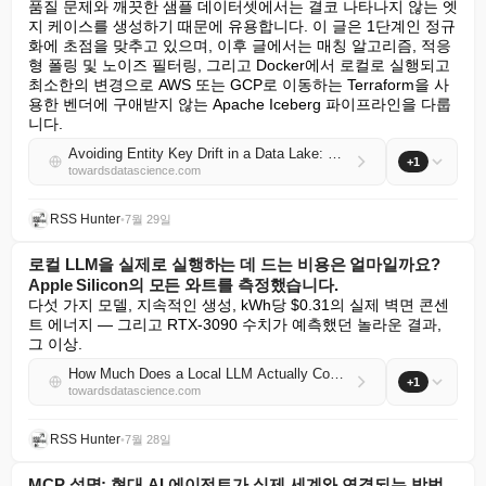
품질 문제와 깨끗한 샘플 데이터셋에서는 결코 나타나지 않는 엣
지 케이스를 생성하기 때문에 유용합니다. 이 글은 1단계인 정규
화에 초점을 맞추고 있으며, 이후 글에서는 매칭 알고리즘, 적응
형 폴링 및 노이즈 필터링, 그리고 Docker에서 로컬로 실행되고 
최소한의 변경으로 AWS 또는 GCP로 이동하는 Terraform을 사
용한 벤더에 구애받지 않는 Apache Iceberg 파이프라인을 다룹
니다.
Avoiding Entity Key Drift in a Data Lake: Step 1, Normalization
+1
towardsdatascience.com
RSS Hunter
•
7월 29일
로컬 LLM을 실제로 실행하는 데 드는 비용은 얼마일까요?
Apple Silicon의 모든 와트를 측정했습니다.
다섯 가지 모델, 지속적인 생성, kWh당 $0.31의 실제 벽면 콘센
트 에너지 — 그리고 RTX-3090 수치가 예측했던 놀라운 결과, 
그 이상.
How Much Does a Local LLM Actually Cost to Run? I Measured Every Watt on Apple Silicon
+1
towardsdatascience.com
RSS Hunter
•
7월 28일
MCP 설명: 현대 AI 에이전트가 실제 세계와 연결되는 방법