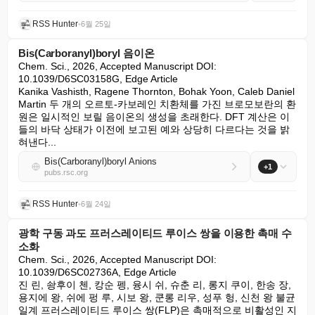
RSS Hunter
•
6월 25일
Bis(Carboranyl)boryl 음이온
Chem. Sci., 2026, Accepted Manuscript DOI: 
10.1039/D6SC03158G, Edge Article

Kanika Vashisth, Ragene Thornton, Bohak Yoon, Caleb Daniel 
Martin 두 개의 오르토-카보레인 치환체를 가진 브로모보란의 환
원은 일시적인 보릴 음이온의 생성을 초래한다. DFT 계산은 이
들의 바닥 상태가 이전에 보고된 예와 상당히 다르다는 것을 밝
혀낸다...
Bis(Carboranyl)boryl Anions
+1
pubs.rsc.org
RSS Hunter
•
6월 24일
광학 구동 과도 프러스레이티드 루이스 쌍을 이용한 촉매 수
소화
Chem. Sci., 2026, Accepted Manuscript DOI: 
10.1039/D6SC02736A, Edge Article

진 린, 솽후이 첸, 캉순 펭, 융시 쉬, 슈춘 리, 롱지 쿠이, 한송 장, 
용지에 왕, 쉬에 펑 루, 시보 왕, 쿤롱 리우, 성푸 헝, 신천 왕 불균
일계 프러스레이티드 루이스 쌍(FLP)은 촉매적으로 비활성인 지