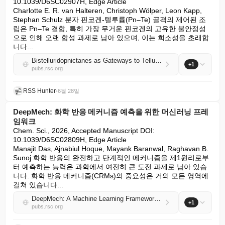
10.1039/D6SC02907H, Edge Article

Charlotte E. R. van Halteren, Christoph Wölper, Leon Kapp, 
Stephan Schulz 분자 핀코겐-텔루륨(Pn–Te) 골격의 제어된 조
립은 Pn–Te 결합, 특히 가장 무거운 핀코겐의 고유한 불안정성
으로 인해 오랜 합성 과제로 남아 있으며, 이는 희소성을 초래합
니다...
Bistelluridopnictanes as Gateways to Telluradipnictiranes and a cyclic [Bi2Te2]2+ Dication
+1
pubs.rsc.org
RSS Hunter
•
6월 28일
DeepMech: 화학 반응 메커니즘 예측을 위한 머신러닝 프레
임워크
Chem. Sci., 2026, Accepted Manuscript DOI: 
10.1039/D6SC02809H, Edge Article

Manajit Das, Ajnabiul Hoque, Mayank Baranwal, Raghavan B. 
Sunoj 화학 반응의 완전하고 단계적인 메커니즘을 제1원리로부
터 예측하는 능력은 과학에서 여전히 큰 도전 과제로 남아 있습
니다. 화학 반응 메커니즘(CRMs)의 중요성은 거의 모든 영역에 
걸쳐 있습니다...
DeepMech: A Machine Learning Framework for Chemical Reaction Mechanism Prediction
+1
pubs.rsc.org