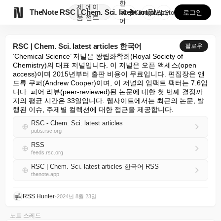
한
제
에이

TheNote
RSC | Chem. Sci. latest articl...
국
GooglePlay
AppStore
로그인
품
전트
어
RSC | Chem. Sci. latest articles 한국어
팔로우
‘Chemical Science’ 저널은 왕립화학회(Royal Society of 
Chemistry)의 대표 저널입니다. 이 저널은 오픈 액세스(open 
access)이며 2015년부터 출판 비용이 무료입니다. 편집장은 앤
드류 쿠퍼(Andrew Cooper)이며, 이 저널의 임팩트 팩터는 7.6입
니다. 피어 리뷰(peer-reviewed)된 논문에 대한 첫 번째 결정까
지의 평균 시간은 33일입니다. 웹사이트에서는 최근의 논문, 발
행된 이슈, 주제별 컬렉션에 대한 접근을 제공합니다.
RSC - Chem. Sci. latest articles
pubs.rsc.org
RSS
feeds.rsc.org
RSC | Chem. Sci. latest articles 한국어 RSS
thenote.app
RSS Hunter
•
2024년 8월 23일
노트 스레드