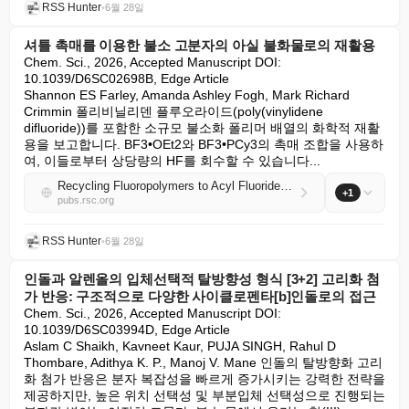
RSS Hunter
•
6월 28일
셔틀 촉매를 이용한 불소 고분자의 아실 불화물로의 재활용
Chem. Sci., 2026, Accepted Manuscript DOI: 
10.1039/D6SC02698B, Edge Article

Shannon ES Farley, Amanda Ashley Fogh, Mark Richard 
Crimmin 폴리비닐리덴 플루오라이드(poly(vinylidene 
difluoride))를 포함한 소규모 불소화 폴리머 배열의 화학적 재활
용을 보고합니다. BF3•OEt2와 BF3•PCy3의 촉매 조합을 사용하
여, 이들로부터 상당량의 HF를 회수할 수 있습니다...
Recycling Fluoropolymers to Acyl Fluorides through Shuttle Catalysis
+1
pubs.rsc.org
RSS Hunter
•
6월 28일
인돌과 알렌올의 입체선택적 탈방향성 형식 [3+2] 고리화 첨
가 반응: 구조적으로 다양한 사이클로펜타[b]인돌로의 접근
Chem. Sci., 2026, Accepted Manuscript DOI: 
10.1039/D6SC03994D, Edge Article

Aslam C Shaikh, Kavneet Kaur, PUJA SINGH, Rahul D 
Thombare, Adithya K. P., Manoj V. Mane 인돌의 탈방향화 고리
화 첨가 반응은 분자 복잡성을 빠르게 증가시키는 강력한 전략을 
제공하지만, 높은 위치 선택성 및 부분입체 선택성으로 진행되는 