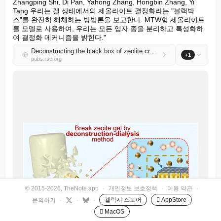
Zhangping Shi, Di Pan, Yahong Zhang, Hongbin Zhang, Yi 
Tang 우리는 겔 상태에서의 제올라이트 결정화라는 "블랙박
스"를 완전히 해체하는 방법론을 보고한다. MTW형 제올라이트
를 모델로 사용하여, 우리는 모든 입자 종을 분리하고 특성화하
여 결정화 메커니즘을 밝힌다."
Deconstructing the black box of zeolite crystallization gels by species-specific isolation
+1
pubs.rsc.org
© 2015-2026, TheNote.app
·
개인정보 보호정책
·
이용 약관
·
갤럭시 스토어
 AppStore
문의하기
·
·
·
 MacOS