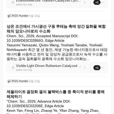
Enantioselective Titanium-Catalyzed Cycloadditions of Thiophene-S,S-Dioxides with Indenes
+1
pubs.rsc.org
RSS Hunter
•
6월 22일
상온 조건에서 가시광선 구동 루테늄 촉매 망간 질화물 복합
체의 암모니아로의 수소화
Chem. Sci., 2026, Accepted Manuscript DOI: 
10.1039/D6SC02866G, Edge Article

Yasuomi Yamazaki, Qiubo Wang, Yoshiaki Tanabe, Yoshiaki 
Nishibayashi 최근 몇 년 동안, 재생 가능한 에너지원으로서 태양 
에너지를 사용하고 전자 및 양성자 공급원으로서 녹색 수소를 사
용하는 금속 질화물의 광촉매 수소화 암모니아화는...
Visible-Light-Driven Ruthenium-Catalyzed Hydrogenation of Manganese Nitride Complexes to Ammonia under Ambient Conditions
+1
pubs.rsc.org
RSS Hunter
•
6월 22일
제올라이트 결정화 겔의 블랙박스를 종 특이적 분리를 통해
해체하기
"Chem. Sci., 2026, Advance Article DOI: 
10.1039/D6SC02206E, Edge Article

Kexin Yan, Feng Lin, Zhaoqi Ye, Yifan Zhang, Yang Zhao, 