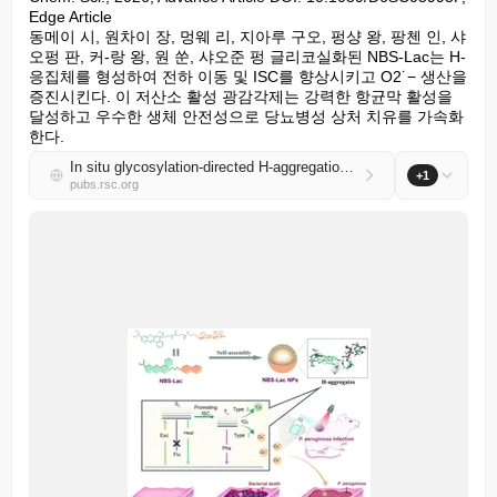
Edge Article

동메이 시, 원차이 장, 멍웨 리, 지아루 구오, 펑샹 왕, 팡첸 인, 샤
오펑 판, 커-랑 왕, 원 쑨, 샤오준 펑 글리코실화된 NBS-Lac는 H-
응집체를 형성하여 전하 이동 및 ISC를 향상시키고 O2˙− 생산을 
증진시킨다. 이 저산소 활성 광감각제는 강력한 항균막 활성을 
달성하고 우수한 생체 안전성으로 당뇨병성 상처 치유를 가속화
한다.
In situ glycosylation-directed H-aggregation of Type I photosensitizers for synergistic biofilm eradication and promoting diabetic wound healing
+1
pubs.rsc.org