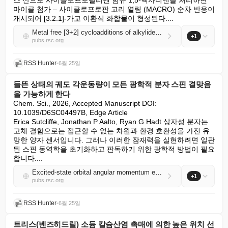
스 산으로 사이클로프로필리덴 함유 1,5-헥사디엔을 처리하면 
마이클 첨가 – 사이클로프로판 고리 열림 (MACRO) 순차 반응이 
개시되어 [3.2.1]-가교 이환식 화합물이 형성된다....
Metal free [3+2] cycloadditions of alkylidene cyclopropanes via a non-classical “bow-tie” cation
+1
pubs.rsc.org
RSS Hunter
•
6월 25일
들뜬 상태의 궤도 각운동량이 모든 광학적 분자 스핀 결맞음
을 가능하게 한다
Chem. Sci., 2026, Accepted Manuscript DOI: 
10.1039/D6SC04497B, Edge Article

Erica Sutcliffe, Jonathan P Aalto, Ryan G Hadt 상자성 분자는 
고체 결함으로는 접근할 수 없는 차원과 환경 호환성을 가진 유
망한 양자 센서입니다. 그러나 이러한 잠재력을 실현하려면 일관
된 스핀 동역학을 초기화하고 판독하기 위한 광학적 방법이 필요
합니다....
Excited-state orbital angular momentum enables all-optical molecular spin coherence
+1
pubs.rsc.org
RSS Hunter
•
6월 25일
트리스(벤즈히드릴) 소듐 칼슘산염 촉매에 의한 높은 위치 선