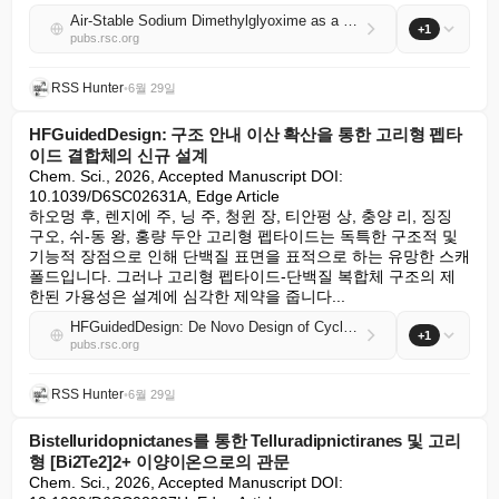
Air-Stable Sodium Dimethylglyoxime as a Cathode Presodiation Additive for High-Energy-Density Sodium-Ion Batteries
+1
pubs.rsc.org
RSS Hunter
•
6월 29일
HFGuidedDesign: 구조 안내 이산 확산을 통한 고리형 펩타
이드 결합체의 신규 설계
Chem. Sci., 2026, Accepted Manuscript DOI: 
10.1039/D6SC02631A, Edge Article

하오멍 후, 렌지에 주, 닝 주, 청윈 장, 티안펑 상, 충양 리, 징징 
구오, 쉬-동 왕, 홍량 두안 고리형 펩타이드는 독특한 구조적 및 
기능적 장점으로 인해 단백질 표면을 표적으로 하는 유망한 스캐
폴드입니다. 그러나 고리형 펩타이드-단백질 복합체 구조의 제
한된 가용성은 설계에 심각한 제약을 줍니다...
HFGuidedDesign: De Novo Design of Cyclic Peptide Binders via Structure-Guided Discrete Diffusion
+1
pubs.rsc.org
RSS Hunter
•
6월 29일
Bistelluridopnictanes를 통한 Telluradipnictiranes 및 고리
형 [Bi2Te2]2+ 이양이온으로의 관문
Chem. Sci., 2026, Accepted Manuscript DOI: 