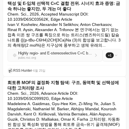
택성 및 E-입체 선택적 C=C 결합 전위. 시너지 효과 증명: 금
속 하나는 좋지만, 두 개는 더 좋다
Chem. Sci., 2026, Accepted Manuscript DOI: 
10.1039/D6SC03562K, Edge Article

Ivan V. Koshelev, Alexander N Selikhov, Anton Cherkasov, 
Rinat R. Aysin, Alexander A. Trifonov 본 연구에서는 염기 없는 
접촉 이온 쌍 구조를 특징으로 하는 트리스(벤즈하이드릴) 칼슘 
나트륨 {[(p‑tBu‑C6H4)2CH]3Ca}Na (3)의 합성을 보고합니다. 3
의 촉매량(2 mol%)은 지구상에 풍부하고 생체 유래의...
Highly regio- and E-stereoselective C=C bond transposition catalyzed by tris(benzhydryl) sodium calciate. Proof of synergy: one metal is good, but two are better
+1
pubs.rsc.org
RSS Hunter
•
6월 25일
희토류 MOF의 결정화 지형 탐색: 구조, 동역학 및 선택성에
대한 고처리량 조사
Chem. Sci., 2026, Advance Article DOI: 
10.1039/D5SC09992G, Edge Article

Madeleine A. Gaidimas, Gyu-Hee Kim, Zi-Ming Ye, Julian S. 
Magdalenski, Nathaniel M. Barker, Abhijoy Mandal, Kourosh 
Darvish, Kent O. Kirlikovali, Varinia Bernales, Alán Aspuru-
Guzik, Christos D. Malliakas, Omar K. Farha 고처리량, 자동화
된 합성 및 특성화 방법을 통해 희토류 금속–유기 골격체(MOF) 