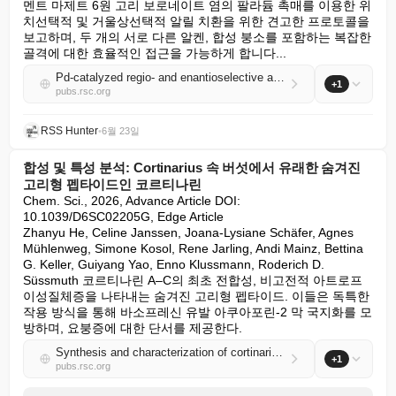
멘트 마제트 6원 고리 보로네이트 염의 팔라듐 촉매를 이용한 위
치선택적 및 거울상선택적 알릴 치환을 위한 견고한 프로토콜을 
보고하며, 두 개의 서로 다른 알켄, 합성 붕소를 포함하는 복잡한 
골격에 대한 효율적인 접근을 가능하게 합니다...
Pd-catalyzed regio- and enantioselective allylation of cyclic allylboronates
+1
pubs.rsc.org
RSS Hunter
•
6월 23일
합성 및 특성 분석: Cortinarius 속 버섯에서 유래한 숨겨진
고리형 펩타이드인 코르티나린
Chem. Sci., 2026, Advance Article DOI: 
10.1039/D6SC02205G, Edge Article

Zhanyu He, Celine Janssen, Joana-Lysiane Schäfer, Agnes 
Mühlenweg, Simone Kosol, Rene Jarling, Andi Mainz, Bettina 
G. Keller, Guiyang Yao, Enno Klussmann, Roderich D. 
Süssmuth 코르티나린 A–C의 최초 전합성, 비고전적 아트로프
이성질체증을 나타내는 숨겨진 고리형 펩타이드. 이들은 독특한 
작용 방식을 통해 바소프레신 유발 아쿠아포린-2 막 국지화를 모
방하며, 요붕증에 대한 단서를 제공한다.
Synthesis and characterization of cortinarins – cryptic cyclic peptides from mushrooms of the genus Cortinarius
+1
pubs.rsc.org