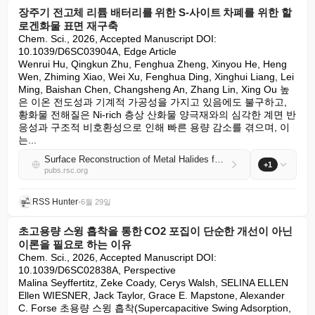
장주기 전고체 리튬 배터리를 위한 S-사이트 차폐를 위한 할
로겐화물 표면 재구축
Chem. Sci., 2026, Accepted Manuscript DOI: 
10.1039/D6SC03904A, Edge Article

Wenrui Hu, Qingkun Zhu, Fenghua Zheng, Xinyou He, Heng 
Wen, Zhiming Xiao, Wei Xu, Fenghua Ding, Xinghui Liang, Lei 
Ming, Baishan Chen, Changsheng An, Zhang Lin, Xing Ou 높
은 이온 전도성과 기계적 가공성을 가지고 있음에도 불구하고, 
황화물 전해질은 Ni-rich 층상 산화물 양극재와의 심각한 계면 반
응성과 구조적 비호환성으로 인해 빠른 용량 감소를 겪으며, 이
는...
Surface Reconstruction of Metal Halides for S-Site Shielding toward Long-Cycle All-Solid-State Lithium Batteries
+1
pubs.rsc.org
RSS Hunter
•
6월 29일
초고용량 스윙 흡착을 통한 CO2 포집이 단순한 개선이 아닌
이론을 필요로 하는 이유
Chem. Sci., 2026, Accepted Manuscript DOI: 
10.1039/D6SC02838A, Perspective

Malina Seyffertitz, Zeke Coady, Cerys Walsh, SELINA ELLEN 
Ellen WIESNER, Jack Taylor, Grace E. Mapstone, Alexander 
C. Forse 초용량 스윙 흡착(Supercapacitive Swing Adsorption, 