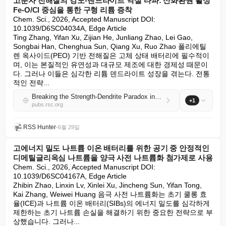
고분자 전해질의 강도-덴드라이트 역설 타파: 산화환원 활성
Fe-O/Cl 중심을 통한 구형 리튬 증착
Chem. Sci., 2026, Accepted Manuscript DOI: 
10.1039/D6SC04034A, Edge Article

Ting Zhang, Yifan Xu, Zijian He, Junliang Zhao, Lei Gao, 
Songbai Han, Chenghua Sun, Qiang Xu, Ruo Zhao 폴리에틸
렌 옥사이드(PEO) 기반 전해질은 고체 상태 배터리에 필수적이
며, 이는 본질적인 유연성과 대규모 제조에 대한 경제성 때문이
다. 그러나 이들은 심각한 리튬 덴드라이트 성장을 겪는다. 전통
적인 전략...
Breaking the Strength-Dendrite Paradox in Polymer Electrolytes: Spherical Lithium Deposition via Redox-Active Fe-O/Cl Centers
+1
pubs.rsc.org
RSS Hunter
•
6월 29일
고에너지 밀도 나트륨 이온 배터리를 위한 공기 중 안정적인
디메틸글리옥심 나트륨을 양극 사전 나트륨화 첨가제로 사용
Chem. Sci., 2026, Accepted Manuscript DOI: 
10.1039/D6SC04167A, Edge Article

Zhibin Zhao, Linxin Lv, Xinlei Xu, Jincheng Sun, Yifan Tong, 
Kai Zhang, Weiwei Huang 음극 사전 나트륨화는 초기 쿨롱 효
율(ICE)과 나트륨 이온 배터리(SIBs)의 에너지 밀도를 심각하게 
제한하는 초기 나트륨 손실을 해결하기 위한 중요한 전략으로 부
상했습니다. 그러나...