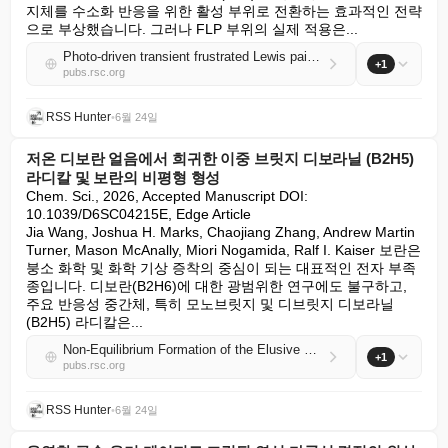
지체를 수소화 반응을 위한 활성 부위로 전환하는 효과적인 전략
으로 부상했습니다. 그러나 FLP 부위의 실제 적용은...
Photo-driven transient frustrated Lewis pairs for catalytic hydrogenation
+1
pubs.rsc.org
RSS Hunter
•
6월 24일
저온 디보란 얼음에서 희귀한 이중 브릿지 디보라닐 (B2H5)
라디칼 및 보란의 비평형 형성
Chem. Sci., 2026, Accepted Manuscript DOI: 
10.1039/D6SC04215E, Edge Article

Jia Wang, Joshua H. Marks, Chaojiang Zhang, Andrew Martin 
Turner, Mason McAnally, Miori Nogamida, Ralf I. Kaiser 보란은 
붕소 화학 및 화학 기상 증착의 중심이 되는 대표적인 전자 부족 
종입니다. 디보란(B2H6)에 대한 광범위한 연구에도 불구하고, 
주요 반응성 중간체, 특히 모노브릿지 및 디브릿지 디보라닐
(B2H5) 라디칼은...
Non-Equilibrium Formation of the Elusive Dibridged Diboranyl (B2H5) Radical and Boranes in Low-Temperature Diborane Ices
+1
pubs.rsc.org
RSS Hunter
•
6월 24일