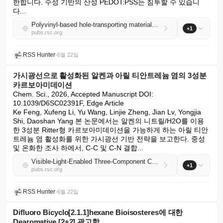
한합니다. 수성 기반의 산성 PEDOT:PSS는 침투할 수 있습니
다...
Polyvinyl-based hole-transporting materials processed with non-destructive and green solvent for tin-lead perovskite solar cells and all-perovskite tandems
+1
pubs.rsc.org
RSS Hunter
•
6월 22일
가시광선으로 활성화된 알켄과 아릴 티안트레늄 염의 3성분
카르보아미데이션
Chem. Sci., 2026, Accepted Manuscript DOI: 
10.1039/D6SC02391F, Edge Article

Ke Feng, Xufeng Li, Yu Wang, Linjie Zheng, Jian Lv, Yongjia 
Shi, Daoshan Yang 본 논문에서는 알켄의 니트릴/H2O를 이용
한 3성분 Ritter형 카르보아미데이션을 가능하게 하는 아릴 티안
트레늄 염 활성화를 위한 가시광선 기반 전략을 보고한다. 중성 
및 온화한 조사 하에서, C-C 및 C-N 결합...
Visible-Light-Enabled Three-Component Carboamidation of Alkenes with Aryl Thianthrenium Salts
+1
pubs.rsc.org
RSS Hunter
•
6월 22일
Difluoro Bicyclo[2.1.1]hexane Bioisosteres에 대한
Dearomative [2+2] 광고합