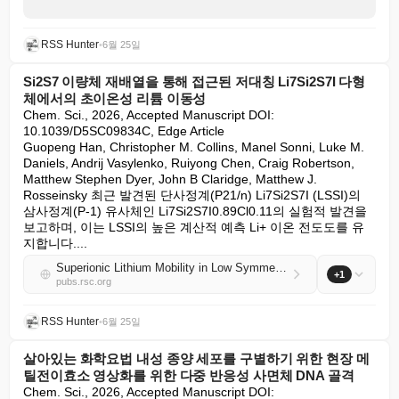
RSS Hunter
•
6월 25일
Si2S7 이량체 재배열을 통해 접근된 저대칭 Li7Si2S7I 다형
체에서의 초이온성 리튬 이동성
Chem. Sci., 2026, Accepted Manuscript DOI: 
10.1039/D5SC09834C, Edge Article

Guopeng Han, Christopher M. Collins, Manel Sonni, Luke M. 
Daniels, Andrij Vasylenko, Ruiyong Chen, Craig Robertson, 
Matthew Stephen Dyer, John B Claridge, Matthew J. 
Rosseinsky 최근 발견된 단사정계(P21/n) Li7Si2S7I (LSSI)의 
삼사정계(P-1) 유사체인 Li7Si2S7I0.89Cl0.11의 실험적 발견을 
보고하며, 이는 LSSI의 높은 계산적 예측 Li+ 이온 전도도를 유
지합니다....
Superionic Lithium Mobility in Low Symmetry Li7Si2S7I Polymorph Accessed via Si2S7 Dimer Reorientation
+1
pubs.rsc.org
RSS Hunter
•
6월 25일
살아있는 화학요법 내성 종양 세포를 구별하기 위한 현장 메
틸전이효소 영상화를 위한 다중 반응성 사면체 DNA 골격
Chem. Sci., 2026, Accepted Manuscript DOI: 