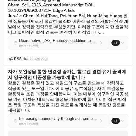
Chem. Sci., 2026, Accepted Manuscript DOI: 
10.1039/D6SC03721F, Edge Article

Jun-Jie Chen, Yi-Hui Tang, Pei-Yuan Bai, Huan-Ming Huang 벤
젠 생물등가체로서 복잡한 불소화 이환식 골격의 개발은 신약 개
발에서 강력한 전략으로 부상했지만, 이러한 구조에 대한 효율적
이고 일반적인 합성 경로는 여전히 제한적입니다....
Dearomative [2+2] Photocycloaddition to Difluoro Bicyclo[2.1.1]hexane Bioisosteres
+1
pubs.rsc.org
RSS Hunter
•
6월 22일
자가 보완성을 통한 연결성 증가는 할로겐 결합 유기 골격에
서 영구적인 다공성을 가능하게 합니다
할로겐 결합은 질서 있고 저밀도의 구조를 만드는 데 강력하고 
적응력 있는 도구입니다. 이 비공유 상호작용은 자기 보완성을 
활용하여 조립 과정을 안내합니다. 이는 내부에 영구적인 다공성
을 가진 다차원 네트워크 형성을 가능하게 합니다. 이 접근 방식
은 특정 구조적 특성을 가진 재료를 설계하는 데 유망한 경로를 
제공합니다.
Increasing connectivity through self-complementarity enables permanent porosity in a halogen-bonded organic framework
+1
pubs.rsc.org