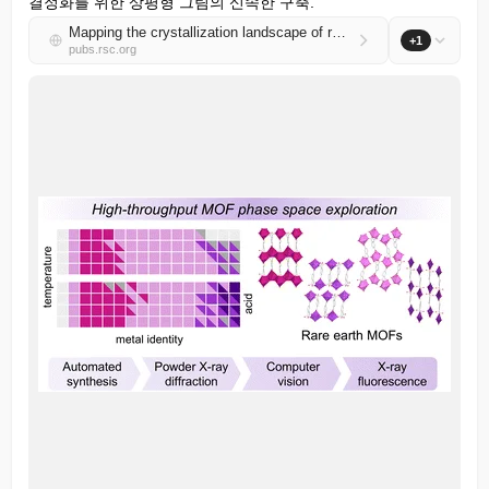
결정화를 위한 상평형 그림의 신속한 구축.
Mapping the crystallization landscape of rare earth MOFs: a high-throughput investigation of structure, kinetics, and selectivity
+1
pubs.rsc.org