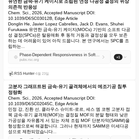
유연한 금속-유기 케이지로 조립된 연성 다공성 결정의 위상
의존적 반응성
Chem. Sci., 2026, Accepted Manuscript DOI: 
10.1039/D6SC03012B, Edge Article

Donglin He, Javier Lopez Cabrelles, Jack D. Evans, Shuhei 
Furukawa 유연한 금속-유기 케이지(MOCs) 기반의 소프트 다공
성 결정(SPCs)은 탈용매화 후 동적 거동과 결정성을 모두 보존
하는 데 어려움이 있어 아직 드뭅니다. 본 연구에서는 SPC를 조
립하는...
Phase-Dependent Responsiveness in Soft Porous Crystals Assembled from Flexible Metal-Organic Cages
+1
pubs.rsc.org
RSS Hunter
•
6월 23일
고분자 그래프트된 금속-유기 골격체에서의 메조기공 침투
정량화
Chem. Sci., 2026, Accepted Manuscript DOI: 
10.1039/D6SC02045C, Edge Article

민정 강, 진환 선, 클라우스 슈미트-로르, 세스 엠 코헨 고분자 접
목 금속-유기 골격체(MOF)는 결정질 MOF의 분말 형태와 낮은 
가공성을 자유롭게 서 있는 자체 조립 MOF 단분자막(SAMM)을 
형성함으로써 해결합니다. 그러나 현재까지 SAMM은 미세다공
성으로 제한되었습니다...