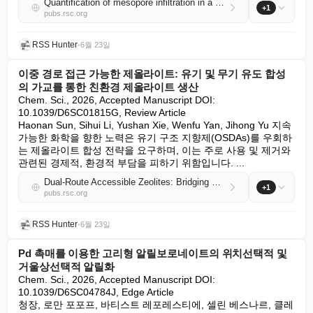
Quantification of mesopore infiltration in a polymer-grafted metal-organic framework
+1
pubs.rsc.org
RSS Hunter
•
6월 23일
이중 경로 접근 가능한 제올라이트: 유기 및 무기 유도 합성
의 가교를 통한 친환경 제올라이트 생산
Chem. Sci., 2026, Accepted Manuscript DOI: 
10.1039/D6SC01815G, Review Article

Haonan Sun, Sihui Li, Yushan Xie, Wenfu Yan, Jihong Yu 지속 
가능한 화학을 향한 노력은 유기 구조 지향제(OSDAs)를 우회하
는 제올라이트 합성 전략을 요구하며, 이는 주로 사용 및 제거와 
관련된 경제적, 환경적 부담을 피하기 위함입니다. ...
Dual-Route Accessible Zeolites: Bridging Organic- and Inorganic-Directed Syntheses toward Greener Zeolite Production
+1
pubs.rsc.org
RSS Hunter
•
6월 23일
Pd 촉매를 이용한 고리형 알릴보로네이트의 위치선택적 및
거울상선택적 알릴화
Chem. Sci., 2026, Accepted Manuscript DOI: 
10.1039/D6SC04784J, Edge Article

청장, 로만 포포프, 바티스트 레포레스티에, 셀린 베스나르, 클레