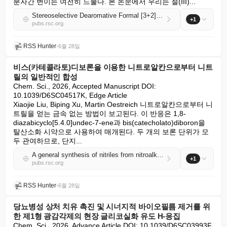
분자간 변이는 여전히 드물다. 본 논문에서 우리는 철(III)...
Stereoselective Dearomative Formal [3+2] cycloaddition of Indole with Allenols: Access to Structurally Diverse Cyclopenta[b]indoles
+1
pubs.rsc.org
RSS Hunter
•
6월 28일
비스(카테콜라토)디보론을 이용한 니트로알칸으로부터 니트
릴의 일반적인 합성
Chem. Sci., 2026, Accepted Manuscript DOI: 
10.1039/D6SC04517K, Edge Article

Xiaojie Liu, Biping Xu, Martin Oestreich 니트로알칸으로부터 니
트릴을 얻는 금속 없는 방법이 보고된다. 이 반응은 1,8-
diazabicyclo[5.4.0]undec-7-ene과 bis(catecholato)diboron을 
탈산소화 시약으로 사용하여 매개된다. 두 개의 보론 단위가 모
두 관여하므로, 단지...
A general synthesis of nitriles from nitroalkanes with bis(catecholato)diboron
+1
pubs.rsc.org
RSS Hunter
•
6월 28일
당뇨병성 상처 치유 촉진 및 시너지적 바이오필름 제거를 위
한 제1형 광감각제의 현장 글리코실화 유도 H-응집
Chem. Sci., 2026, Advance Article DOI: 10.1039/D6SC03993F, 