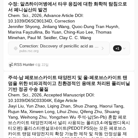
수정: 알츠하이머병에서 타우 응집에 대한 화학적 탐침으로
서 페니실산의 발견
Chem. Sci., 2026, Advance Article DOI: 
10.1039/D6SC90134D, Correction

Jennifer Shyong, Jinliang Wang, Quoc-Dung Tran Huynh, 
Marina Fayzullina, Bo Yuan, Ching-Kuo Lee, Thomas 
Minehan, Paul M. Seidler, Clay C. C. Wang
Correction: Discovery of penicillic acid as a chemical probe against tau aggregation in Alzheimer's disease
+1
pubs.rsc.org
RSS Hunter
•
6월 22일
주석-납 페로브스카이트 태양전지 및 올-페로브스카이트 탠
덤을 위한 비파괴적이고 친환경적인 용매로 처리된 폴리비닐
기반 정공 수송 물질
Chem. Sci., 2026, Accepted Manuscript DOI: 
10.1039/D6SC03304K, Edge Article

Jiayi Liu, Yun Zhao, Liqing Zhan, Shuo Zhang, Haorui Tang, 
Rujun Ma, Xinwen Long, Lihui Zhou, Qifeng Zhu, Shuang 
Yang, Weihong Zhu, Yongzhen Wu 주석-납(Sn-Pb) 혼합 페로
브스카이트 태양전지에서 널리 사용되는 폴리(3,4-에틸렌디옥시
티오펜):폴리스티렌설포네이트(PEDOT:PSS)는 모든 페로브스
카이트 탠덤 태양전지의 확장 가능한 제작 및 작동 안정성을 제