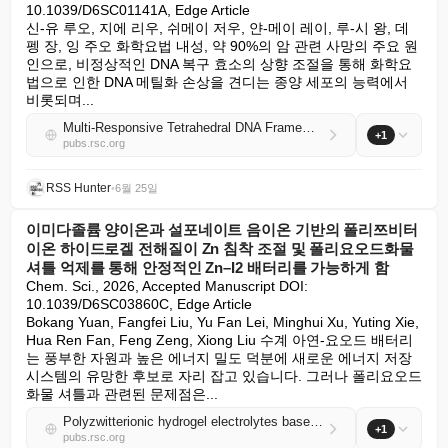
10.1039/D6SC01141A, Edge Article

신-유 루오, 지에 리우, 쉬메이 저우, 얀-메이 레이, 루-시 왕, 데
펭 장, 잉 주오 화학요법 내성, 약 90%의 암 관련 사망의 주요 원
인으로, 비정상적인 DNA 복구 효소의 상향 조절을 통해 화학요
법으로 인한 DNA 메틸화 손상을 견디는 종양 세포의 능력에서 
비롯되며...
Multi-Responsive Tetrahedral DNA Frameworks for In-Situ Methyltransferase Imaging to Distinguish Living Chemoresistant Tumor Cells
+1
pubs.rsc.org
RSS Hunter
•
6월 25일
이미다졸륨 양이온과 설포네이트 음이온 기반의 폴리쯔비터
이온 하이드로겔 전해질이 Zn 침착 조절 및 폴리요오드화물
셔틀 억제를 통해 안정적인 Zn–I2 배터리를 가능하게 함
Chem. Sci., 2026, Accepted Manuscript DOI: 
10.1039/D6SC03860C, Edge Article

Bokang Yuan, Fangfei Liu, Yu Fan Lei, Minghui Xu, Yuting Xie, 
Hua Ren Fan, Feng Zeng, Xiong Liu 수계 아연-요오드 배터리
는 풍부한 자원과 높은 에너지 밀도 덕분에 새로운 에너지 저장 
시스템의 유망한 후보로 자리 잡고 있습니다. 그러나 폴리요오드
화물 셔틀과 관련된 문제점은...
Polyzwitterionic hydrogel electrolytes based on imidazolium cation and sulfonate anion enable stable Zn–I2 batteries by regulating Zn deposition and inhibiting polyiodide shuttle
+1
pubs.rsc.org