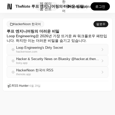
한
제
에이

TheNote
루프 엔지니어링의 더러운 비밀
국
GooglePlay
AppStore
로그인
품
전트
어
HackerNoon 한국어
팔로우
루프 엔지니어링의 더러운 비밀
Loop Engineering은 2026년 가장 뜨거운 AI 워크플로우 패턴입
니다. 하지만 이는 더러운 비밀을 숨기고 있습니다.
Loop Engineering's Dirty Secret
hackernoon.com
Hacker & Security News on Bluesky @hacker.at.thenote.app
bsky.app
HackerNoon 한국어 RSS
thenote.app
RSS Hunter
•
6월 29일