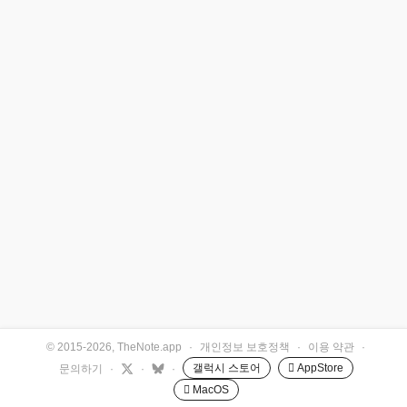
© 2015-2026, TheNote.app
·
개인정보 보호정책
·
이용 약관
·
갤럭시 스토어
 AppStore
문의하기
·
·
·
 MacOS